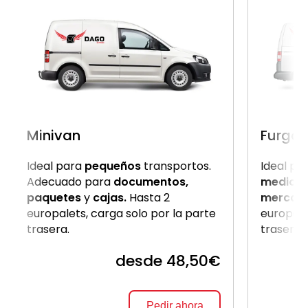
Minivan
Furgon
Ideal para
pequeños
transportos.
Ideal pa
Adecuado para
documentos,
medio
c
paquetes
y
cajas.
Hasta 2
mercanc
europalets, carga solo por la parte
europale
trasera.
trasera
desde 48,50€
Pedir ahora