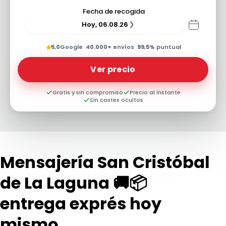
Fecha de recogida
Hoy, 06.08.26
★
5,0
Google
·
40.000+
envíos
·
99,5%
puntual
Ver precio
Gratis y sin compromiso
Precio al instante
Sin costes ocultos
Mensajería San Cristóbal
de La Laguna 🚚📦
entrega exprés hoy
mismo...