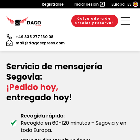
Registrarse
Iniciar sesión
Europa
ES
Calculadora de
precios y reserva!
+49 335 277 130 08
mail@dagoexpress.com
Servicio de mensajería
Segovia:
¡Pedido hoy,
entregado hoy!
Recogida rápida:
Recogida en 60–120 minutos – Segovia y en
toda Europa.