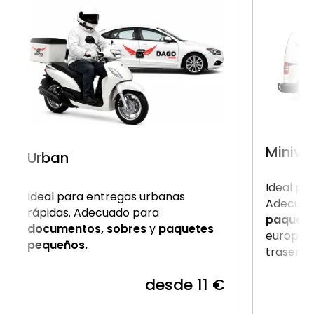
Miniva
Urban
Ideal pa
Ideal para entregas urbanas
Adecuad
rápidas. Adecuado para
paquet
documentos, sobres
y
paquetes
europale
pequeños.
trasera.
desde 11 €