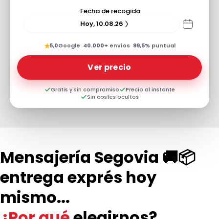
Fecha de recogida
Hoy, 10.08.26
★
5,0
Google
·
40.000+
envíos
·
99,5%
puntual
Ver precio
Gratis y sin compromiso
Precio al instante
Sin costes ocultos
Mensajería Segovia 🚚📦
entrega exprés hoy
mismo...
¿Por qué
elegirnos?