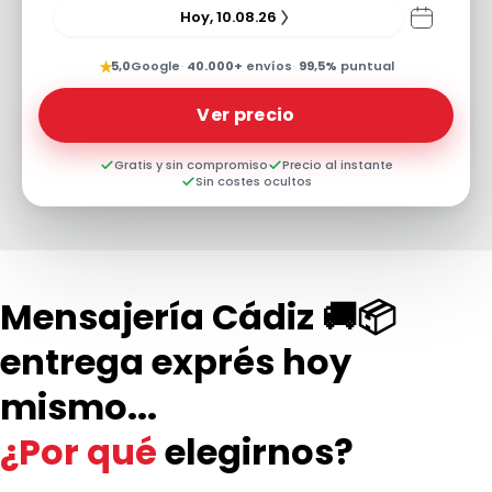
Hoy, 10.08.26
★
5,0
Google
·
40.000+
envíos
·
99,5%
puntual
Ver precio
Gratis y sin compromiso
Precio al instante
Sin costes ocultos
Mensajería Cádiz 🚚📦
entrega exprés hoy
mismo...
¿Por qué
elegirnos?