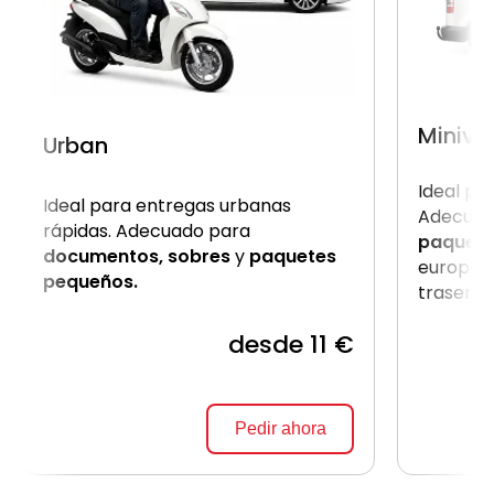
Miniva
Urban
Ideal pa
Ideal para entregas urbanas
Adecuad
rápidas. Adecuado para
paquet
documentos, sobres
y
paquetes
europale
pequeños.
trasera.
desde 11 €
Pedir ahora