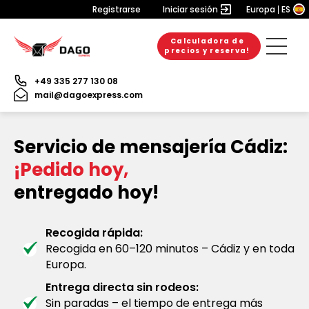
Registrarse
Iniciar sesión
Europa
ES
Calculadora de
precios y reserva!
+49 335 277 130 08
mail@dagoexpress.com
Servicio de mensajería Cádiz:
¡Pedido hoy,
entregado hoy!
Recogida rápida:
Recogida en 60–120 minutos – Cádiz y en toda
Europa.
Entrega directa sin rodeos:
Sin paradas – el tiempo de entrega más