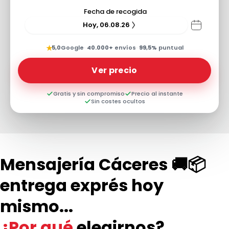
Fecha de recogida
Hoy, 06.08.26
★
5,0
Google
·
40.000+
envíos
·
99,5%
puntual
Ver precio
Gratis y sin compromiso
Precio al instante
Sin costes ocultos
Mensajería Cáceres 🚚📦
entrega exprés hoy
mismo...
¿Por qué
elegirnos?