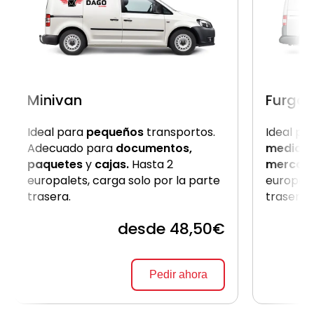
Minivan
Furgon
Ideal para
pequeños
transportos.
Ideal pa
Adecuado para
documentos,
medio
c
paquetes
y
cajas.
Hasta 2
mercanc
europalets, carga solo por la parte
europale
trasera.
trasera
desde 48,50€
Pedir ahora