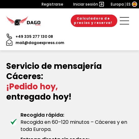
Registrarse
Iniciar sesión
Europa
ES
Calculadora de
precios y reserva!
+49 335 277 130 08
mail@dagoexpress.com
Servicio de mensajería
Cáceres:
¡Pedido hoy,
entregado hoy!
Recogida rápida:
Recogida en 60–120 minutos – Cáceres y en
toda Europa.