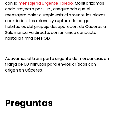
hasta la capital, coordinamos expediciones
directas diarias. Además, fortalecemos el flujo
comercial hacia el norte mediante la
mensajería
urgente Salamanca
, y hacia el este conectando
con la
mensajería urgente Toledo
. Monitorizamos
cada trayecto por GPS, asegurando que el
mensajero palet cumpla estrictamente los plazos
acordados. Los relevos y ruptura de carga
habituales del grupaje desaparecen: de Cáceres a
Salamanca va directo, con un único conductor
hasta la firma del POD.
Activamos el transporte urgente de mercancías en
franja de 60 minutos para envíos críticos con
origen en Cáceres.