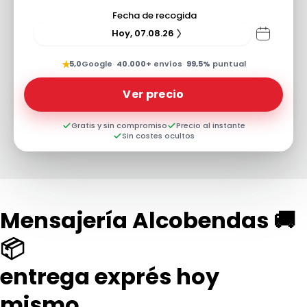
Fecha de recogida
Hoy, 07.08.26
★
5,0
Google
·
40.000+
envíos
·
99,5%
puntual
Ver precio
Gratis y sin compromiso
Precio al instante
Sin costes ocultos
Mensajería Alcobendas 🚚
📦
entrega exprés hoy
mismo...