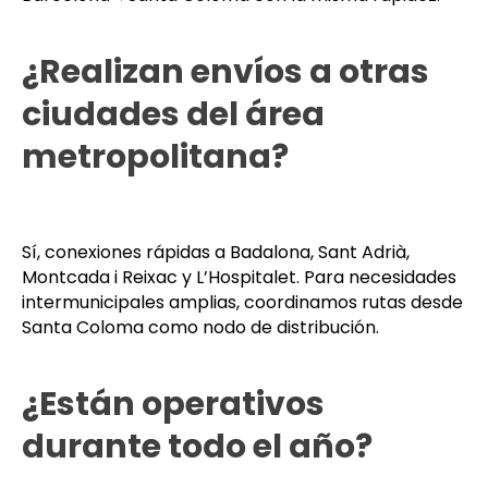
Absolutamente: ruta prioritaria por B-20 y Ronda
Litoral, con tránsito por corredores del Besòs.
También gestionamos el servicio inverso
Barcelona→Santa Coloma con la misma rapidez.
¿Realizan envíos a otras
ciudades del área
metropolitana?
Sí, conexiones rápidas a Badalona, Sant Adrià,
Montcada i Reixac y L’Hospitalet. Para necesidades
intermunicipales amplias, coordinamos rutas desde
Santa Coloma como nodo de distribución.