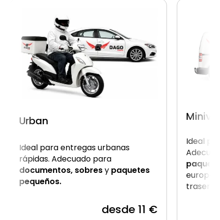
Miniva
Urban
Ideal pa
Ideal para entregas urbanas
Adecuad
rápidas. Adecuado para
paquet
documentos, sobres
y
paquetes
europale
pequeños.
trasera.
desde 11 €