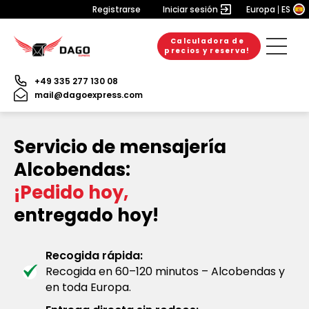
Registrarse
Iniciar sesión
Europa
ES
Calculadora de
precios y reserva!
+49 335 277 130 08
mail@dagoexpress.com
Servicio de mensajería
Alcobendas:
¡Pedido hoy,
entregado hoy!
Recogida rápida:
Recogida en 60–120 minutos – Alcobendas y
en toda Europa.