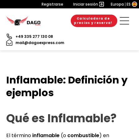
Registrarse
Iniciar sesión
Europa
ES
Calculadora de
precios y reserva!
+49 335 277 130 08
mail@dagoexpress.com
Inflamable: Definición y
ejemplos
Qué es Inflamable?
El término
inflamable
(o
combustible
) en