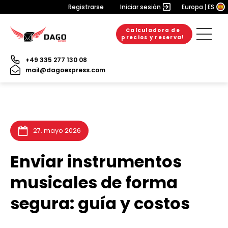
Registrarse
Iniciar sesión
Europa
ES
Calculadora de
6. agosto 2026
20. julio 2026
6. julio 2026
precios y reserva!
+49 335 277 130 08
mail@dagoexpress.com
27. mayo 2026
Enviar instrumentos
musicales de forma
segura: guía y costos