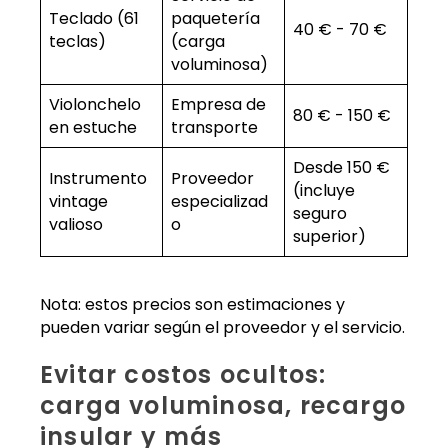
Teclado (61
paquetería
40 € - 70 €
teclas)
(carga
voluminosa)
Violonchelo
Empresa de
80 € - 150 €
en estuche
transporte
Desde 150 €
Instrumento
Proveedor
(incluye
vintage
especializad
seguro
valioso
o
superior)
Nota: estos precios son estimaciones y
pueden variar según el proveedor y el servicio.
Evitar costos ocultos:
carga voluminosa, recargo
insular y más