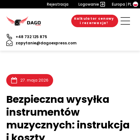
Rejestracja
Logowanie
Europa
PL
Kalkulator cenowy
20. lipca 2026
10. lipca 2026
9. lipca 2026
i rezerwacja!
+48 732 125 875
zapytanie@dagoexpress.com
27. maja 2026
Bezpieczna wysyłka
instrumentów
muzycznych: instrukcja
i koszty