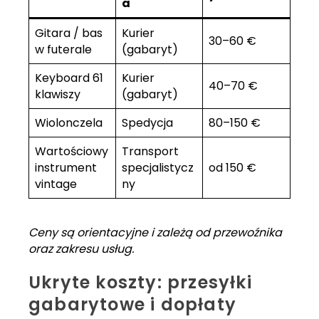
a
Gitara / bas
Kurier
30–60 €
w futerale
(gabaryt)
Keyboard 61
Kurier
40–70 €
klawiszy
(gabaryt)
Wiolonczela
Spedycja
80–150 €
Wartościowy
Transport
instrument
specjalistycz
od 150 €
vintage
ny
Ceny są orientacyjne i zależą od przewoźnika
oraz zakresu usług.
Ukryte koszty: przesyłki
gabarytowe i dopłaty