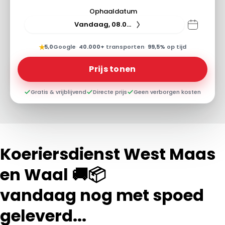
Ophaaldatum
Vandaag, 08.08.26
★
5,0
Google
·
40.000+
transporten
·
99,5%
op tijd
Prijs tonen
Gratis & vrijblijvend
Directe prijs
Geen verborgen kosten
Koeriersdienst West Maas
en Waal 🚚📦
vandaag nog met spoed
geleverd...