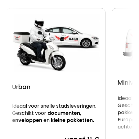
Miniva
Urban
Ideaal v
Geschik
Ideaal voor snelle stadsleveringen.
pakkett
Geschikt voor
documenten,
Europalle
enveloppen
en
kleine pakketten.
achterzij