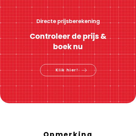
Directe prijsberekening
Controleer de prijs &
boek nu
Klik hier!
Opmerking