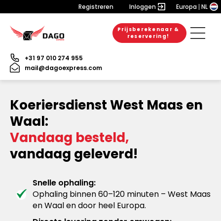
Registreren
Inloggen
Europa
NL
Prijsberekenaar &
reservering!
+31 97 010 274 955
mail@dagoexpress.com
Koeriersdienst West Maas en
Waal:
Vandaag besteld,
vandaag geleverd!
Snelle ophaling:
Ophaling binnen 60–120 minuten – West Maas
en Waal en door heel Europa.