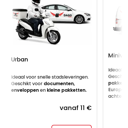
Miniva
Urban
Ideaal v
Geschik
Ideaal voor snelle stadsleveringen.
pakkett
Geschikt voor
documenten,
Europalle
enveloppen
en
kleine pakketten.
achterzij
vanaf 11 €