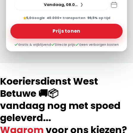
Vandaag, 08.08.26
★
5,0
Google
·
40.000+
transporten
·
99,5%
op tijd
Prijs tonen
Gratis & vrijblijvend
Directe prijs
Geen verborgen kosten
Koeriersdienst West
Betuwe 🚚📦
vandaag nog met spoed
geleverd...
Waarom
voor ons kiezen?