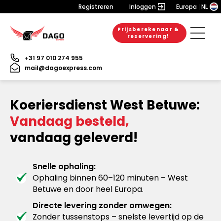
Registreren
Inloggen
Europa
NL
Prijsberekenaar &
reservering!
+31 97 010 274 955
mail@dagoexpress.com
Koeriersdienst West Betuwe:
Vandaag besteld,
vandaag geleverd!
Snelle ophaling:
Ophaling binnen 60–120 minuten – West
Betuwe en door heel Europa.
Directe levering zonder omwegen:
Zonder tussenstops – snelste levertijd op de