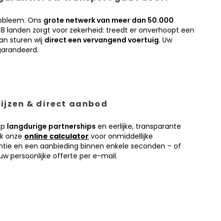
obleem. Ons
grote netwerk van meer dan 50.000
38 landen zorgt voor zekerheid: treedt er onverhoopt een
an sturen wij
direct een vervangend voertuig
. Uw
garandeerd.
prijzen & direct aanbod
op
langdurige partnerships
en eerlijke, transparante
ik onze
online calculator
voor onmiddellijke
antie en een aanbieding binnen enkele seconden – of
w persoonlijke offerte per e-mail.