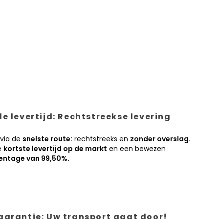
e levertijd: Rechtstreekse levering
 via de
snelste route:
rechtstreeks en
zonder overslag.
e
kortste levertijd op de markt
en een bewezen
entage van 99,50%.
garantie: Uw transport gaat door!