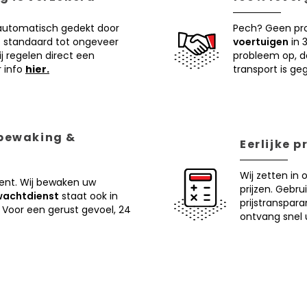
 automatisch gedekt door
Pech? Geen pr
 standaard tot ongeveer
voertuigen
in 
j regelen direct een
probleem op, d
r info
hier.
transport is ge
 bewaking &
Eerlijke 
Wij zetten in 
ent. Wij bewaken uw
prijzen. Gebru
wachtdienst
staat ook in
prijstranspar
 Voor een gerust gevoel, 24
ontvang snel u