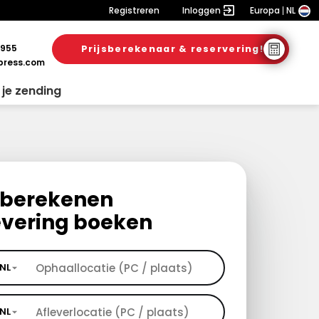
Registreren
Inloggen
Europa
NL
 955
Prijsberekenaar & reservering!
ress.com
 je zending
s berekenen
evering boeken
NL
NL