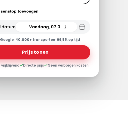
ssenstop toevoegen
ldatum
Vandaag, 07.08.26
Google
·
40.000+
transporten
·
99,5%
op tijd
Prijs tonen
 vrijblijvend
Directe prijs
Geen verborgen kosten