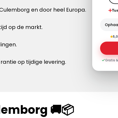
Culemborg en door heel Europa.
Tu
Ophaa
ijd op de markt.
★
5,0
dingen.
Gratis &
tie op tijdige levering.
lemborg 🚚📦