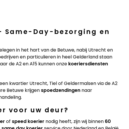
 – Same-Day-bezorging en
elegen in het hart van de Betuwe, nabij Utrecht en
bedrijven en particulieren in heel Gelderland staan
naar de A2 en A15 kunnen onze
koeriersdiensten
een kwartier Utrecht, Tiel of Geldermalsen via de A2
are Betuwe krijgen
spoedzendingen
naar
handeling.
er voor uw deur?
ier
of
speed koerier
nodig heeft, zijn wij binnen
60
n
same day koerier
service door Nederland en België.