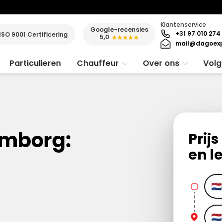
Klantenservice
Google-recensies
+31 97 010 274
ISO 9001 Certificering
5,0
★★★★★
mail@dagoexp
Particulieren
Chauffeur
Over ons
Volg
emborg:
Prij
en l