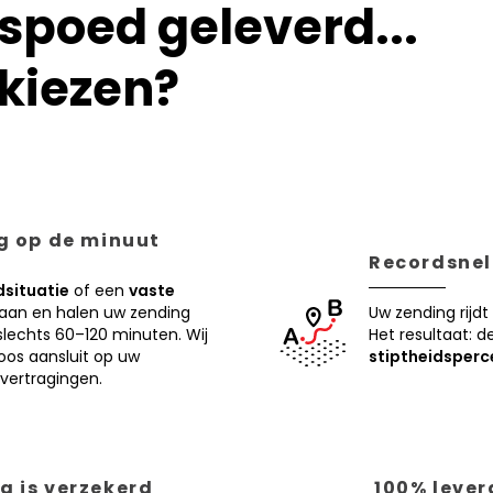
poed geleverd...
kiezen?
ng op de minuut
Recordsnell
situatie
of een
vaste
 aan en halen uw zending
Uw zending rijdt
lechts 60–120 minuten. Wij
Het resultaat: d
oos aansluit op uw
stiptheidsperc
vertragingen.
g is verzekerd
100% lever