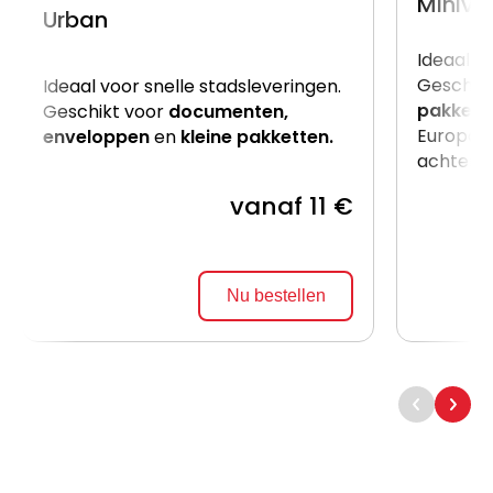
Miniva
Urban
Ideaal v
Geschik
Ideaal voor snelle stadsleveringen.
pakkett
Geschikt voor
documenten,
Europalle
enveloppen
en
kleine pakketten.
achterzij
vanaf 11 €
Nu bestellen