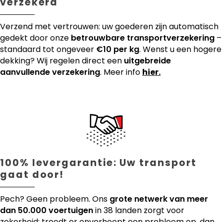
verzekerd
Verzend met vertrouwen: uw goederen zijn automatisch
gedekt door onze
betrouwbare transportverzekering
–
standaard tot ongeveer
€10 per kg
. Wenst u een hogere
dekking? Wij regelen direct een
uitgebreide
aanvullende verzekering
. Meer info
hier.
100% levergarantie: Uw transport
gaat door!
Pech? Geen probleem. Ons
grote netwerk van meer
dan 50.000 voertuigen
in 38 landen zorgt voor
zekerheid: treedt er onverhoopt een probleem op, dan