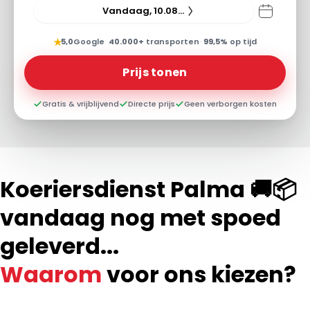
Vandaag, 10.08.26
★
5,0
Google
·
40.000+
transporten
·
99,5%
op tijd
Prijs tonen
Gratis & vrijblijvend
Directe prijs
Geen verborgen kosten
Koeriersdienst Palma 🚚📦
vandaag nog met spoed
geleverd...
Waarom
voor ons kiezen?