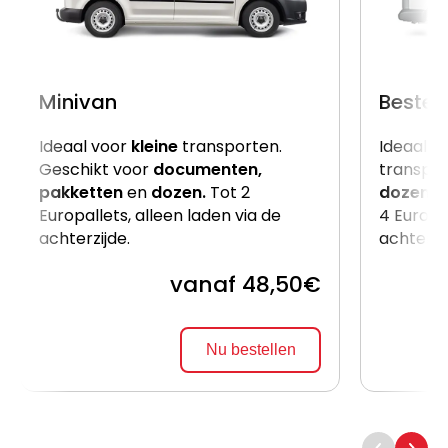
Minivan
Beste
Ideaal voor
kleine
transporten.
Ideaal v
Geschikt voor
documenten,
transpor
pakketten
en
dozen.
Tot 2
dozen
e
Europallets, alleen laden via de
4 Europal
achterzijde.
achterzi
vanaf 48,50€
Nu bestellen