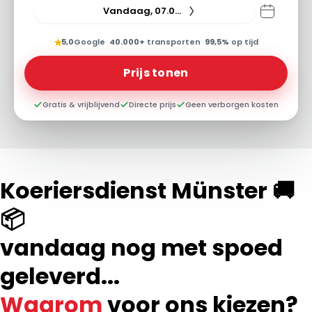
Vandaag, 07.08.26
★
5,0
Google
·
40.000+
transporten
·
99,5%
op tijd
Prijs tonen
Gratis & vrijblijvend
Directe prijs
Geen verborgen kosten
Koeriersdienst Münster 🚚
📦
vandaag nog met spoed
geleverd...
Waarom
voor ons kiezen?