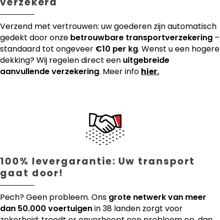
verzekerd
Verzend met vertrouwen: uw goederen zijn automatisch
gedekt door onze
betrouwbare transportverzekering
–
standaard tot ongeveer
€10 per kg
. Wenst u een hogere
dekking? Wij regelen direct een
uitgebreide
aanvullende verzekering
. Meer info
hier.
100% levergarantie: Uw transport
gaat door!
Pech? Geen probleem. Ons
grote netwerk van meer
dan 50.000 voertuigen
in 38 landen zorgt voor
zekerheid: treedt er onverhoopt een probleem op, dan