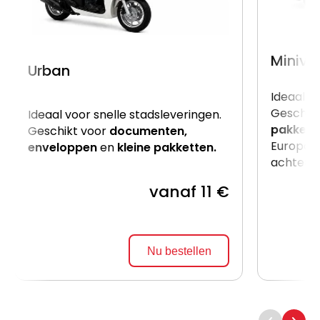
Miniva
Urban
Ideaal v
Geschik
Ideaal voor snelle stadsleveringen.
pakkett
Geschikt voor
documenten,
Europalle
enveloppen
en
kleine pakketten.
achterzij
vanaf 11 €
Nu bestellen