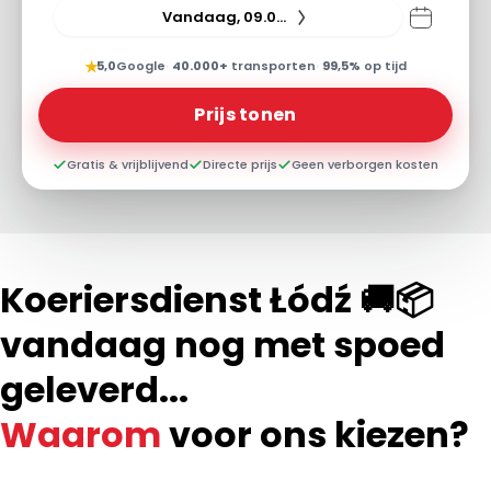
Vandaag, 09.08.26
★
5,0
Google
·
40.000+
transporten
·
99,5%
op tijd
Prijs tonen
Gratis & vrijblijvend
Directe prijs
Geen verborgen kosten
Koeriersdienst Łódź 🚚📦
vandaag nog met spoed
geleverd...
Waarom
voor ons kiezen?