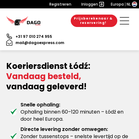
Registreren
Inloggen
Europa
NL
Prijsberekenaar &
reservering!
+31 97 010 274 955
mail@dagoexpress.com
Koeriersdienst Łódź:
Vandaag besteld,
vandaag geleverd!
Snelle ophaling:
Ophaling binnen 60–120 minuten – Łódź en
door heel Europa.
Directe levering zonder omwegen:
Zonder tussenstops – snelste levertijd op de