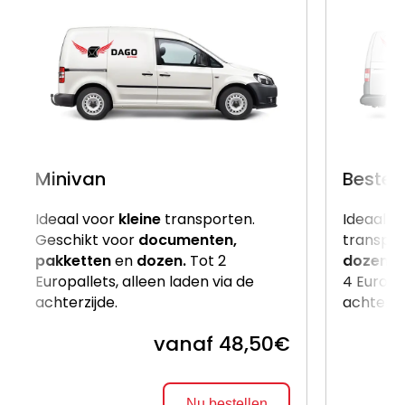
Minivan
Beste
Ideaal voor
kleine
transporten.
Ideaal v
Geschikt voor
documenten,
transpor
pakketten
en
dozen.
Tot 2
dozen
e
Europallets, alleen laden via de
4 Europal
achterzijde.
achterzi
vanaf 48,50€
Nu bestellen