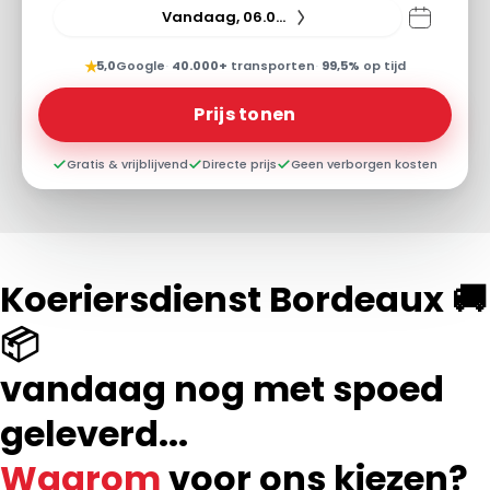
Vandaag, 06.08.26
★
5,0
Google
·
40.000+
transporten
·
99,5%
op tijd
Prijs tonen
Gratis & vrijblijvend
Directe prijs
Geen verborgen kosten
Koeriersdienst Bordeaux 🚚
📦
vandaag nog met spoed
geleverd...
Waarom
voor ons kiezen?