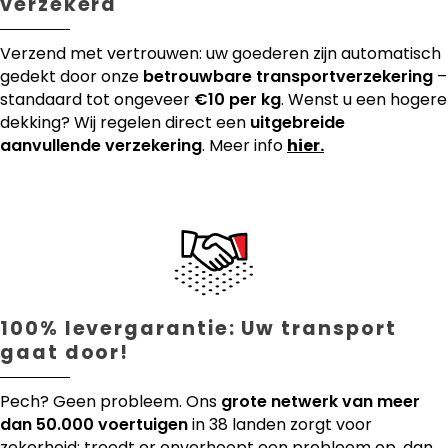
verzekerd
Verzend met vertrouwen: uw goederen zijn automatisch
gedekt door onze
betrouwbare transportverzekering
–
standaard tot ongeveer
€10 per kg
. Wenst u een hogere
dekking? Wij regelen direct een
uitgebreide
aanvullende verzekering
. Meer info
hier.
100% levergarantie: Uw transport
gaat door!
Pech? Geen probleem. Ons
grote netwerk van meer
dan 50.000 voertuigen
in 38 landen zorgt voor
zekerheid: treedt er onverhoopt een probleem op, dan