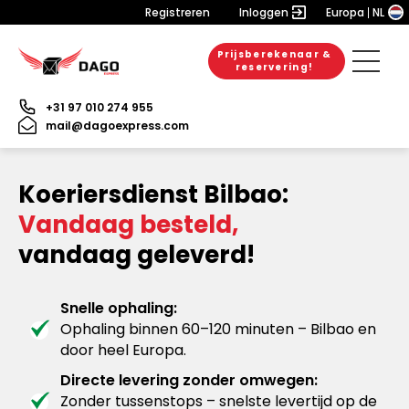
Registreren
Inloggen
Europa
NL
Prijsberekenaar &
reservering!
+31 97 010 274 955
mail@dagoexpress.com
Koeriersdienst Bilbao:
Vandaag besteld,
vandaag geleverd!
Snelle ophaling:
Ophaling binnen 60–120 minuten – Bilbao en
door heel Europa.
Directe levering zonder omwegen:
Zonder tussenstops – snelste levertijd op de