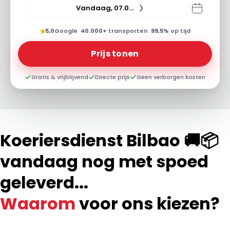
Vandaag, 07.08.26
★
5,0
Google
·
40.000+
transporten
·
99,5%
op tijd
Prijs tonen
Gratis & vrijblijvend
Directe prijs
Geen verborgen kosten
Koeriersdienst Bilbao 🚚📦
vandaag nog met spoed
geleverd...
Waarom
voor ons kiezen?