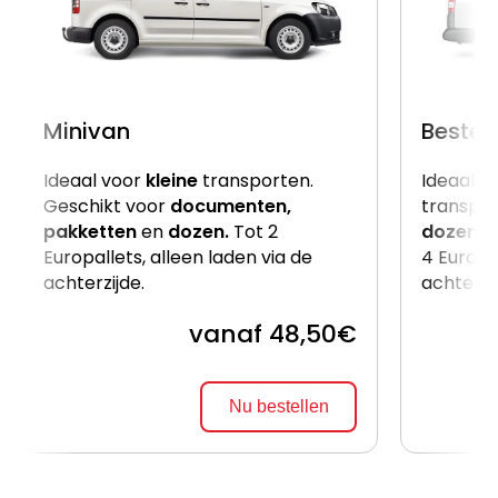
Minivan
Beste
Ideaal voor
kleine
transporten.
Ideaal v
Geschikt voor
documenten,
transpor
pakketten
en
dozen.
Tot 2
dozen
e
Europallets, alleen laden via de
4 Europal
achterzijde.
achterzi
vanaf 48,50€
Nu bestellen