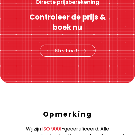
Directe prijsberekening
Controleer de prijs &
boek nu
Klik hier!
Opmerking
Wij zijn
ISO 9001
-gecertificeerd. Alle