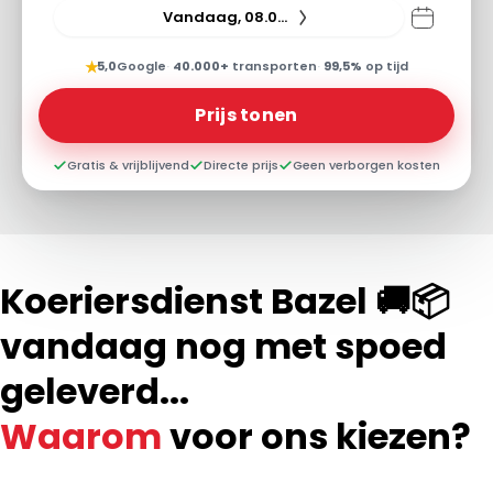
Vandaag, 08.08.26
★
5,0
Google
·
40.000+
transporten
·
99,5%
op tijd
Prijs tonen
Gratis & vrijblijvend
Directe prijs
Geen verborgen kosten
Koeriersdienst Bazel 🚚📦
vandaag nog met spoed
geleverd...
Waarom
voor ons kiezen?