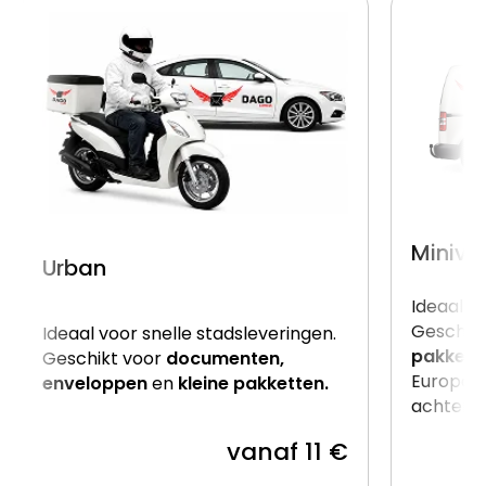
Miniva
Urban
Ideaal v
Geschik
Ideaal voor snelle stadsleveringen.
pakkett
Geschikt voor
documenten,
Europalle
enveloppen
en
kleine pakketten.
achterzij
vanaf 11 €