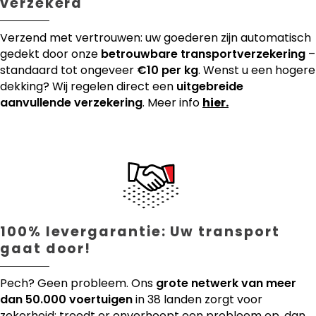
verzekerd
Verzend met vertrouwen: uw goederen zijn automatisch
gedekt door onze
betrouwbare transportverzekering
–
standaard tot ongeveer
€10 per kg
. Wenst u een hogere
dekking? Wij regelen direct een
uitgebreide
aanvullende verzekering
. Meer info
hier.
100% levergarantie: Uw transport
gaat door!
Pech? Geen probleem. Ons
grote netwerk van meer
dan 50.000 voertuigen
in 38 landen zorgt voor
zekerheid: treedt er onverhoopt een probleem op, dan