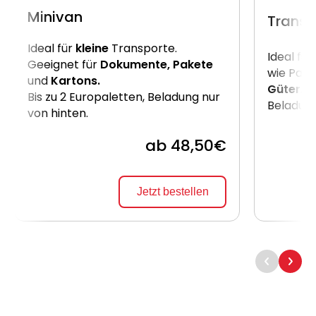
Minivan
Transp
Ideal für
kleine
Transporte.
Ideal für
Geeignet für
Dokumente, Pakete
wie Pake
und
Kartons.
Güter
. B
Bis zu 2 Europaletten, Beladung nur
Beladung
von hinten.
ab 48,50€
Jetzt bestellen