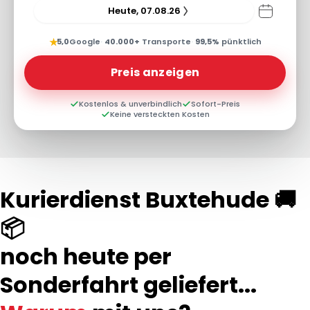
Heute, 07.08.26
★
5,0
Google
·
40.000+
Transporte
·
99,5%
pünktlich
Preis anzeigen
Kostenlos & unverbindlich
Sofort-Preis
Keine versteckten Kosten
Kurierdienst Buxtehude 🚚
📦
noch heute per
Sonderfahrt geliefert...