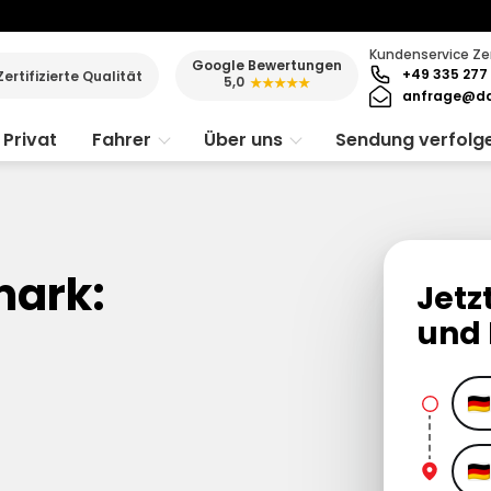
Kundenservice Ze
Google Bewertungen
+49 335 277 
Zertifizierte Qualität
5,0
★★★★★
anfrage@da
Privat
Fahrer
Über uns
Sendung verfolg
mark:
Jetz
und 