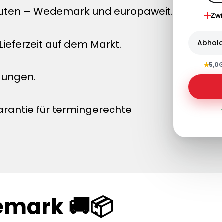
nuten – Wedemark und europaweit.
Zw
ieferzeit auf dem Markt.
Abhol
★
5,0
dungen.
arantie für termingerechte
emark 🚚📦