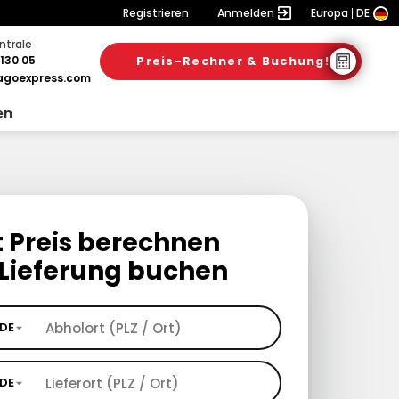
Registrieren
Anmelden
Europa
DE
ntrale
130 05
Preis-Rechner & Buchung!
goexpress.com
en
t Preis berechnen
Lieferung buchen
DE
DE