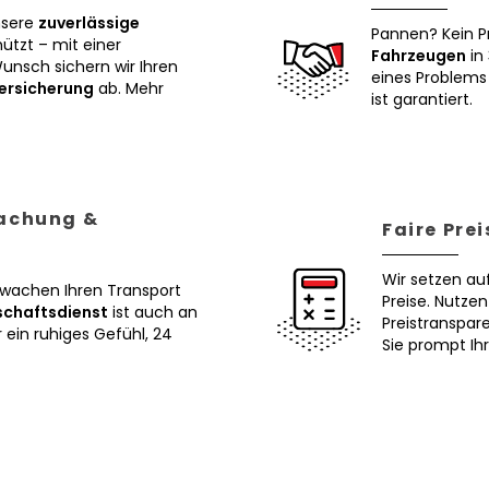
nsere
zuverlässige
Pannen? Kein P
tzt – mit einer
Fahrzeugen
in 
Wunsch sichern wir Ihren
eines Problems 
ersicherung
ab. Mehr
ist garantiert.
wachung &
Faire Pre
Wir setzen au
erwachen Ihren Transport
Preise. Nutze
schaftsdienst
ist auch an
Preistranspar
ein ruhiges Gefühl, 24
Sie prompt Ih