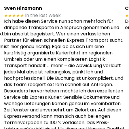
Sven Hinzmann
C
★★★★★
in the last week
★
Ich habe diesen Service nun schon mehrfach für
D
dringende Transporte in Anspruch genommen und
e
kt
bin absolut begeistert. Wer einen verlässlichen
Partner für einen schnellen Express Transport sucht,
ln
ist hier genau richtig. Egal ob es sich um eine
kurzfristig organisierte Kurierfahrt im regionalen
Umkreis oder um einen komplexeren Logistik-
Transport handelt
… mehr
– die Abwicklung verläuft
jedes Mal absolut reibungslos, pünktlich und
hochprofessionell. Die Buchung ist unkompliziert, und
das Team reagiert extrem schnell auf Anfragen.
Besonders hervorheben möchte ich den exzellenten
Service als Express Kurier: Sensible Dokumente und
wichtige Lieferungen kamen genau im vereinbarten
Zeitfenster und unversehrt am Zielort an. Auf diesen
Expressversand kann man sich auch bei engen
Terminvorgaben zu 100 % verlassen. Das Preis-
Leistungs-Verhältnis ist für diese erstklassige Qualität