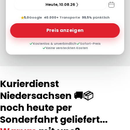
Heute, 10.08.26
★
5,0
Google
·
40.000+
Transporte
·
99,5%
pünktlich
Preis anzeigen
Kostenlos & unverbindlich
Sofort-Preis
Keine versteckten Kosten
Kurierdienst
Niedersachsen 🚚📦
noch heute per
Sonderfahrt geliefert...