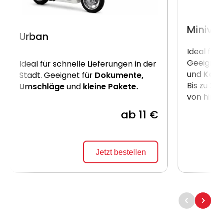
Miniva
Urban
Ideal für
Geeignet
Ideal für schnelle Lieferungen in der
und
Kart
Stadt. Geeignet für
Dokumente,
Bis zu 2
Umschläge
und
kleine Pakete.
von hint
ab 11 €
Jetzt bestellen