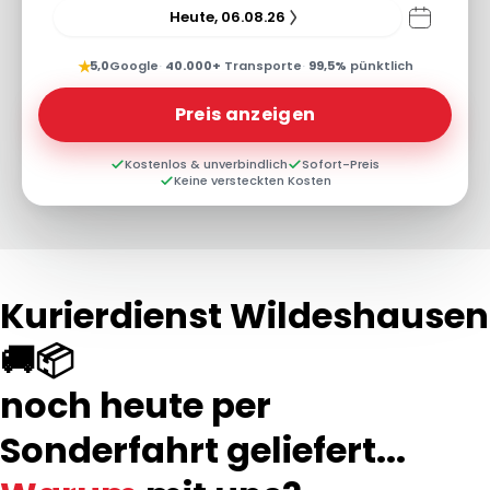
Heute, 06.08.26
★
5,0
Google
·
40.000+
Transporte
·
99,5%
pünktlich
Preis anzeigen
Kostenlos & unverbindlich
Sofort-Preis
Keine versteckten Kosten
Kurierdienst Wildeshausen
🚚📦
noch heute per
Sonderfahrt geliefert...