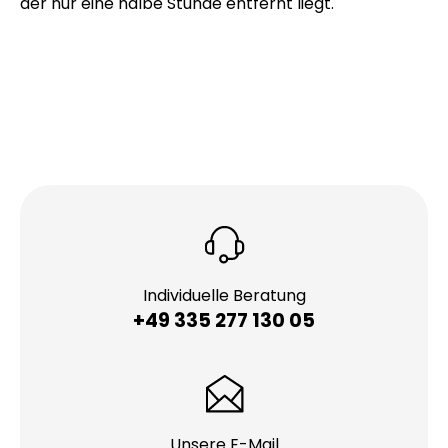
der Agrarmittelindustrie, aber auch die
fleischverarbeitende Industrie und Maschinenbau-
Unternehmen sind vertreten. Als nächstgelegener
Flughafen wäre der Flughafen Bremen zu nennen,
der nur eine halbe Stunde entfernt liegt.
Individuelle Beratung
+49 335 277 130 05