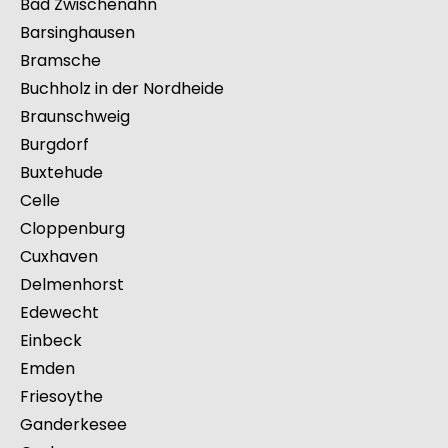
Achim
Bad Harzburg
Aurich
Bad Zwischenahn
Barsinghausen
Bramsche
Buchholz in der Nordheide
Braunschweig
Burgdorf
Buxtehude
Celle
Cloppenburg
Cuxhaven
Delmenhorst
Edewecht
Einbeck