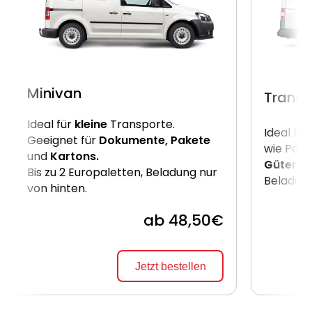
Minivan
Transp
Ideal für
kleine
Transporte.
Ideal für
Geeignet für
Dokumente, Pakete
wie Pake
und
Kartons.
Güter
. B
Bis zu 2 Europaletten, Beladung nur
Beladung
von hinten.
ab 48,50€
Jetzt bestellen