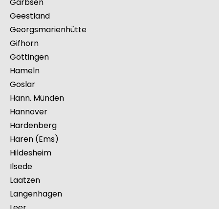
Emden
Friesoythe
Ganderkesee
Garbsen
Geestland
Georgsmarienhütte
Gifhorn
Göttingen
Hameln
Goslar
Hann. Münden
Hannover
Hardenberg
Haren (Ems)
Hildesheim
Ilsede