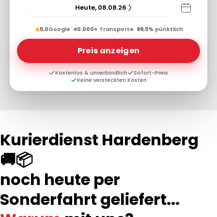
Heute, 08.08.26
★
5,0
Google
·
40.000+
Transporte
·
99,5%
pünktlich
Preis anzeigen
Kostenlos & unverbindlich
Sofort-Preis
Keine versteckten Kosten
Kurierdienst Hardenberg
🚚📦
noch heute per
Sonderfahrt geliefert...