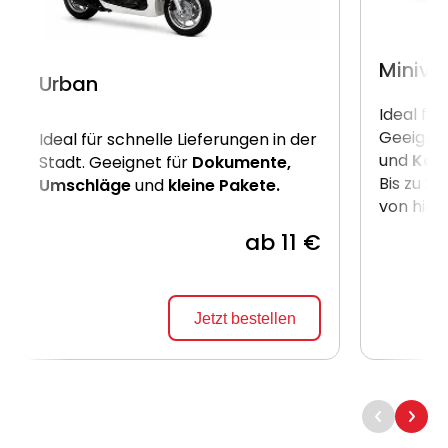
Miniva
Urban
Ideal für
Geeignet
Ideal für schnelle Lieferungen in der
und
Kart
Stadt. Geeignet für
Dokumente,
Bis zu 2
Umschläge
und
kleine Pakete.
von hint
ab 11 €
Jetzt bestellen