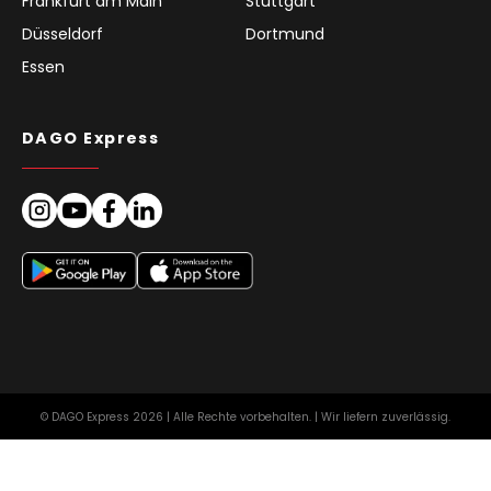
Frankfurt am Main
Stuttgart
Düsseldorf
Dortmund
Essen
DAGO Express
© DAGO Express 2026 | Alle Rechte vorbehalten. | Wir liefern zuverlässig.
Impressum
AGB für Kunden
Datenschutz
Europa
DE
Cookie Richtlinie (EU)