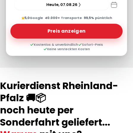
Heute, 07.08.26
★
5,0
Google
·
40.000+
Transporte
·
99,5%
pünktlich
Preis anzeigen
Kostenlos & unverbindlich
Sofort-Preis
Keine versteckten Kosten
Kurierdienst Rheinland-
Pfalz 🚚📦
noch heute per
Sonderfahrt geliefert...