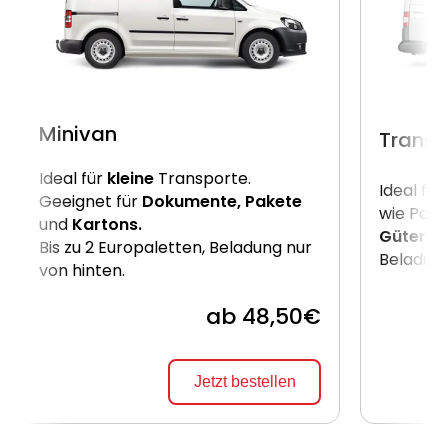
Minivan
Transp
Ideal für
kleine
Transporte.
Ideal für
Geeignet für
Dokumente, Pakete
wie Pake
und
Kartons.
Güter
. B
Bis zu 2 Europaletten, Beladung nur
Beladung
von hinten.
ab 48,50€
Jetzt bestellen