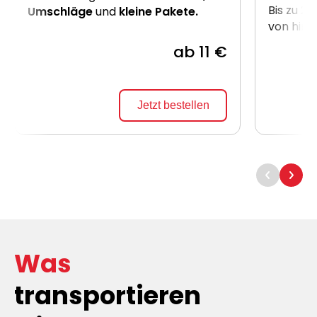
Bis zu 2
Umschläge
und
kleine Pakete.
von hint
ab 11 €
Jetzt bestellen
Was
transportieren