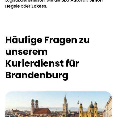
Logistikdienstleister wie die
BLG Autorail
,
Simon
Hegele
oder
Loxess
.
Häufige Fragen zu
unserem
Kurierdienst für
Brandenburg