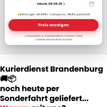
Heute, 08.08.26
★
5,0
Google
·
40.000+
Transporte
·
99,5%
pünktlich
Preis anzeigen
Kostenlos & unverbindlich
Sofort-Preis
Keine versteckten Kosten
Kurierdienst Brandenburg
🚚📦
noch heute per
Sonderfahrt geliefert...