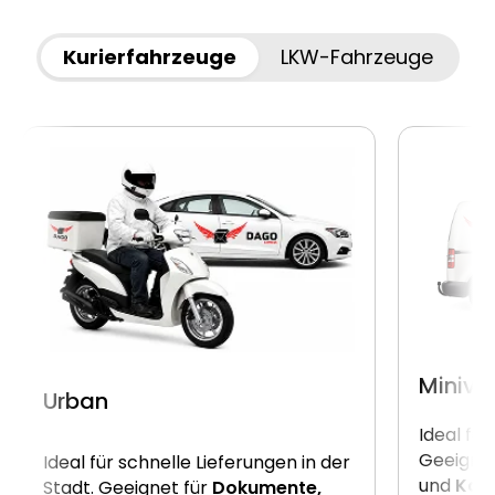
Kurierfahrzeuge
LKW-Fahrzeuge
Miniva
Urban
Ideal für
Geeignet
Ideal für schnelle Lieferungen in der
und
Kart
Stadt. Geeignet für
Dokumente,