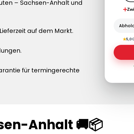
nuten – Sachsen-Anhalt und
Zw
Abhol
ieferzeit auf dem Markt.
★
5,0
dungen.
arantie für termingerechte
sen-Anhalt 🚚📦