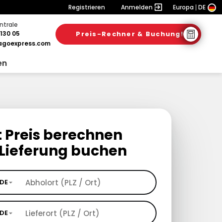
Registrieren
Anmelden
Europa
DE
ntrale
130 05
Preis-Rechner & Buchung!
goexpress.com
en
t Preis berechnen
Lieferung buchen
DE
DE