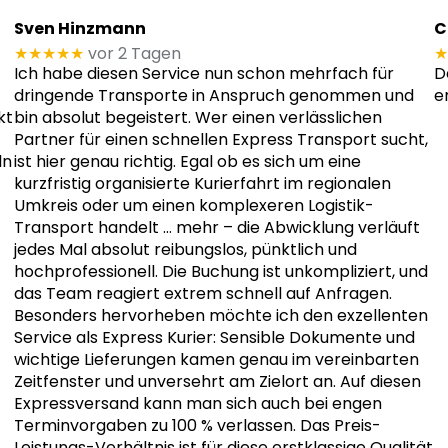
Sven Hinzmann
C
★★★★★
vor 2 Tagen
★
Ich habe diesen Service nun schon mehrfach für
D
dringende Transporte in Anspruch genommen und
e
kt
bin absolut begeistert. Wer einen verlässlichen
Partner für einen schnellen Express Transport sucht,
ln
ist hier genau richtig. Egal ob es sich um eine
kurzfristig organisierte Kurierfahrt im regionalen
Umkreis oder um einen komplexeren Logistik-
Transport handelt
… mehr
– die Abwicklung verläuft
jedes Mal absolut reibungslos, pünktlich und
hochprofessionell. Die Buchung ist unkompliziert, und
das Team reagiert extrem schnell auf Anfragen.
Besonders hervorheben möchte ich den exzellenten
Service als Express Kurier: Sensible Dokumente und
wichtige Lieferungen kamen genau im vereinbarten
Zeitfenster und unversehrt am Zielort an. Auf diesen
Expressversand kann man sich auch bei engen
Terminvorgaben zu 100 % verlassen. Das Preis-
Leistungs-Verhältnis ist für diese erstklassige Qualität