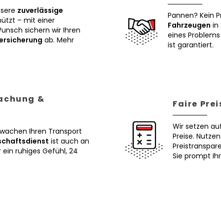
nsere
zuverlässige
Pannen? Kein P
tzt – mit einer
Fahrzeugen
in 
Wunsch sichern wir Ihren
eines Problems 
ersicherung
ab. Mehr
ist garantiert.
wachung &
Faire Pre
Wir setzen au
erwachen Ihren Transport
Preise. Nutze
schaftsdienst
ist auch an
Preistranspar
ein ruhiges Gefühl, 24
Sie prompt Ih