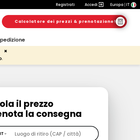
Registrati
Accedi
Europa
IT
Calcolatore dei prezzi & prenotazione!
spedizione
o
.
ola il prezzo
enota la consegna
IT