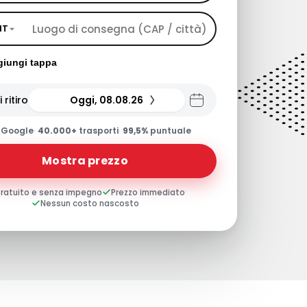
IT
iungi tappa
 ritiro
Oggi, 08.08.26
0
Google
·
40.000+
trasporti
·
99,5%
puntuale
Mostra prezzo
ratuito e senza impegno
Prezzo immediato
Nessun costo nascosto