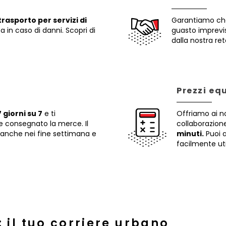
rasporto per servizi di
Garantiamo che 
 in caso di danni. Scopri di
guasto imprev
dalla nostra ret
Prezzi eq
 giorni su 7
e ti
Offriamo ai no
e consegnato la merce. Il
collaborazion
 anche nei fine settimana e
minuti.
Puoi a
facilmente uti
: il tuo corriere urbano