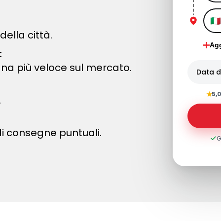
della città.
Agg
:
na più veloce sul mercato.
Data di
★
5,
.
di consegne puntuali.
G