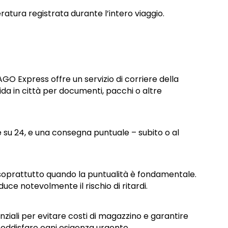
tura registrata durante l’intero viaggio.
GO Express offre un servizio di corriere della
ida in città per documenti, pacchi o altre
ore su 24, e una consegna puntuale – subito o al
à, soprattutto quando la puntualità è fondamentale.
duce notevolmente il rischio di ritardi.
senziali per evitare costi di magazzino e garantire
 soddisfare ogni esigenza urgente.