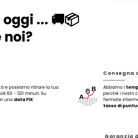
 oggi ... 🚚📦
 noi?
Consegna d
tà e possiamo ritirare la tua
Abbiamo i
tempi
soli 60 - 120 minuti. Su
perché i nostri 
per una
data FIX
fermate interme
tasso di puntu
Garanzia d