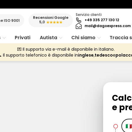
Servizio clienti
Recensioni Google
+49 335 277 130 12
ne ISO 9001
5,0
★★★★★
mail@dagoexpress.com
s
Privati
Autista
Chi siamo
Traccia 
💌 Il supporto via e-mail è disponibile in italiano.
 Il supporto telefonico è disponibile in
inglese
,
tedesco
e
polacc
Calc
e pr