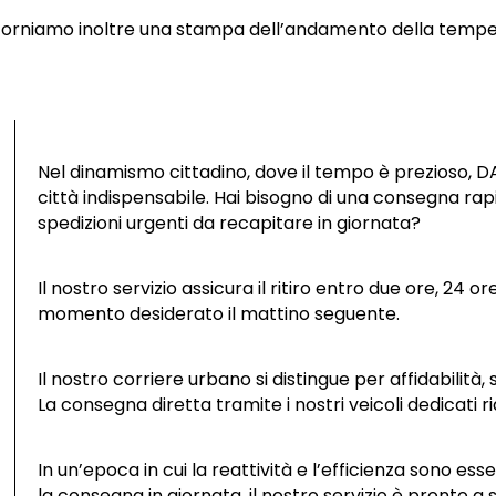
forniamo inoltre una stampa dell’andamento della tempera
Nel dinamismo cittadino, dove il tempo è prezioso, DA
città indispensabile. Hai bisogno di una consegna rap
spedizioni urgenti da recapitare in giornata?
Il nostro servizio assicura il ritiro entro due ore, 24 
momento desiderato il mattino seguente.
Il nostro corriere urbano si distingue per affidabilit
La consegna diretta tramite i nostri veicoli dedicati ri
In un’epoca in cui la reattività e l’efficienza sono es
la consegna in giornata, il nostro servizio è pronto a