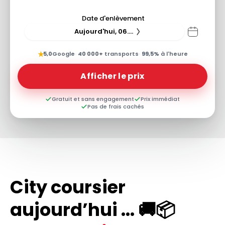
Date d'enlèvement
Aujourd'hui, 06.08.26
★
5,0
Google
·
40 000+
transports
·
99,5%
à l'heure
Afficher le prix
Gratuit et sans engagement
Prix immédiat
Pas de frais cachés
City coursier
aujourd’hui ... 🚚📦