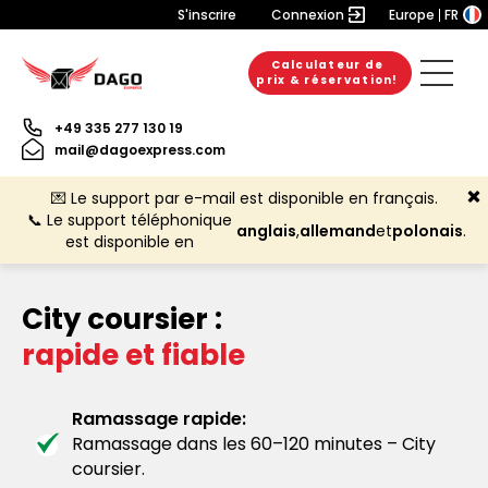
S'inscrire
Connexion
Europe
FR
Calculateur de
prix & réservation!
+49 335 277 130 19
mail@dagoexpress.com
💌 Le support par e-mail est disponible en français.
📞 Le support téléphonique
anglais
,
allemand
et
polonais
.
est disponible en
City coursier :
rapide et fiable
Ramassage rapide:
Ramassage dans les 60–120 minutes – City
coursier.