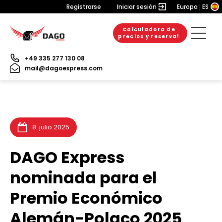
Registrarse
Iniciar sesión
Europa
ES
Calculadora de
20. julio 2026
6. julio 2026
3. julio 2026
precios y reserva!
+49 335 277 130 08
mail@dagoexpress.com
8. julio 2025
DAGO Express
nominada para el
Premio Económico
Alemán-Polaco 2025