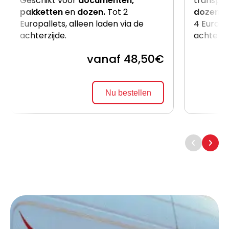
Geschikt voor
documenten,
transpor
pakketten
en
dozen.
Tot 2
dozen
e
Europallets, alleen laden via de
4 Europal
achterzijde.
achterzi
vanaf 48,50€
Nu bestellen