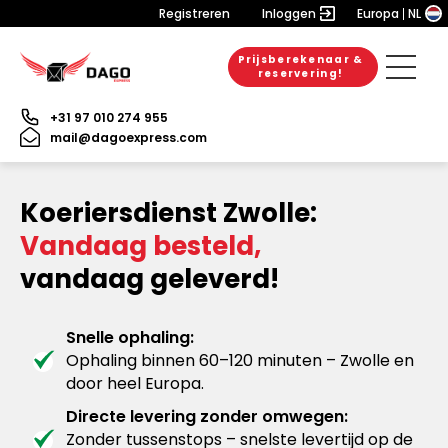
Registreren
Inloggen
Europa
NL
Prijsberekenaar &
reservering!
+31 97 010 274 955
mail@dagoexpress.com
Koeriersdienst Zwolle:
Vandaag besteld,
vandaag geleverd!
Snelle ophaling:
Ophaling binnen 60–120 minuten – Zwolle en
door heel Europa.
Directe levering zonder omwegen:
Zonder tussenstops – snelste levertijd op de