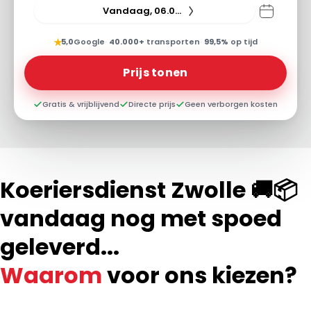
Vandaag, 06.08.26
★
5,0
Google
·
40.000+
transporten
·
99,5%
op tijd
Prijs tonen
Gratis & vrijblijvend
Directe prijs
Geen verborgen kosten
Koeriersdienst Zwolle 🚚📦
vandaag nog met spoed
geleverd...
Waarom
voor ons kiezen?