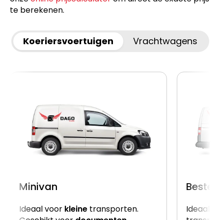
te berekenen.
Koeriersvoertuigen
Vrachtwagens
Minivan
Beste
Ideaal voor
kleine
transporten.
Ideaal v