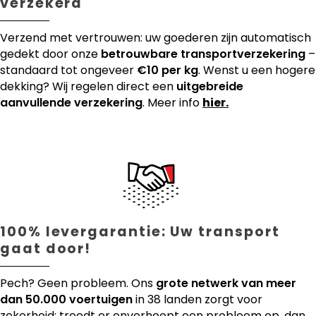
verzekerd
Verzend met vertrouwen: uw goederen zijn automatisch
gedekt door onze
betrouwbare transportverzekering
–
standaard tot ongeveer
€10 per kg
. Wenst u een hogere
dekking? Wij regelen direct een
uitgebreide
aanvullende verzekering
. Meer info
hier.
100% levergarantie: Uw transport
gaat door!
Pech? Geen probleem. Ons
grote netwerk van meer
dan 50.000 voertuigen
in 38 landen zorgt voor
zekerheid: treedt er onverhoopt een probleem op, dan