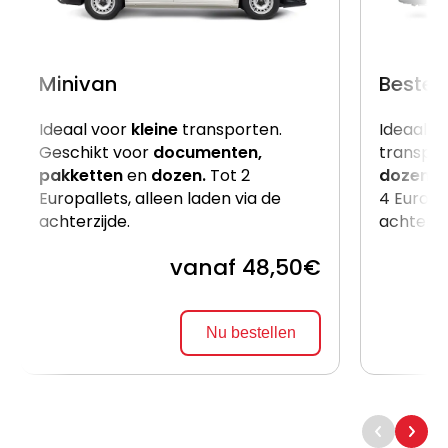
Minivan
Beste
Ideaal voor
kleine
transporten.
Ideaal v
Geschikt voor
documenten,
transpor
pakketten
en
dozen.
Tot 2
dozen
e
Europallets, alleen laden via de
4 Europal
achterzijde.
achterzi
vanaf 48,50€
Nu bestellen