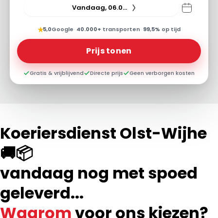
Vandaag, 06.08.26
★
5,0
Google
·
40.000+
transporten
·
99,5%
op tijd
Prijs tonen
Gratis & vrijblijvend
Directe prijs
Geen verborgen kosten
Koeriersdienst Olst-Wijhe
🚚📦
vandaag nog met spoed
geleverd...
Waarom
voor ons kiezen?