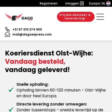
Registreren
Inloggen
Europa
NL
Prijsberekenaar &
reservering!
+31 97 010 274 955
mail@dagoexpress.com
Koeriersdienst Olst-Wijhe:
Vandaag besteld,
vandaag geleverd!
Snelle ophaling:
Ophaling binnen 60–120 minuten – Olst-Wijhe
en door heel Europa.
Directe levering zonder omwegen:
Zonder tussenstops – snelste levertijd op de