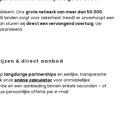
obleem. Ons
grote netwerk van meer dan 50.000
38 landen zorgt voor zekerheid: treedt er onverhoopt een
an sturen wij
direct een vervangend voertuig
. Uw
garandeerd.
prijzen & direct aanbod
op
langdurige partnerships
en eerlijke, transparante
ik onze
online calculator
voor onmiddellijke
antie en een aanbieding binnen enkele seconden – of
w persoonlijke offerte per e-mail.