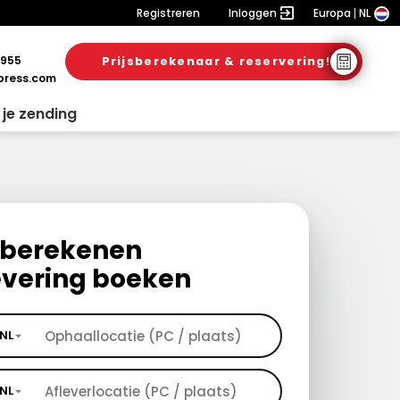
Registreren
Inloggen
Europa
NL
 955
Prijsberekenaar & reservering!
ress.com
 je zending
s berekenen
evering boeken
NL
NL