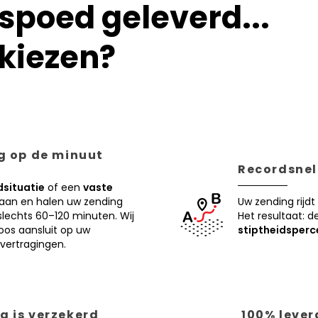
poed geleverd...
kiezen?
ng op de minuut
Recordsnell
situatie
of een
vaste
 aan en halen uw zending
Uw zending rijdt
lechts 60–120 minuten. Wij
Het resultaat: d
oos aansluit op uw
stiptheidsperc
vertragingen.
g is verzekerd
100% lever