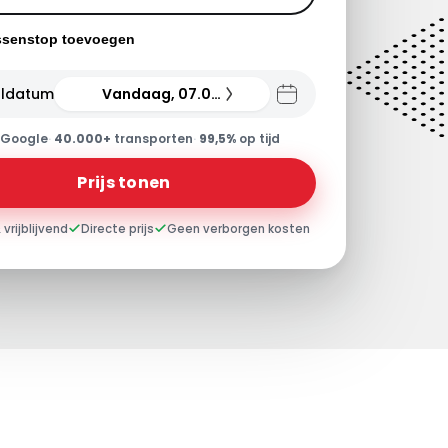
ssenstop toevoegen
ldatum
Vandaag, 07.08.26
Google
·
40.000+
transporten
·
99,5%
op tijd
Prijs tonen
 vrijblijvend
Directe prijs
Geen verborgen kosten