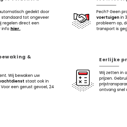
 automatisch gedekt door
Pech? Geen pr
 standaard tot ongeveer
voertuigen
in 
j regelen direct een
probleem op, d
r info
hier.
transport is ge
 bewaking &
Eerlijke 
Wij zetten in 
ent. Wij bewaken uw
prijzen. Gebru
wachtdienst
staat ook in
prijstranspar
 Voor een gerust gevoel, 24
ontvang snel u