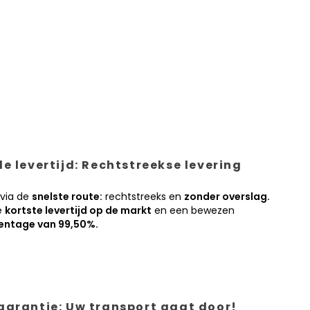
e levertijd: Rechtstreekse levering
 via de
snelste route:
rechtstreeks en
zonder overslag.
e
kortste levertijd op de markt
en een bewezen
entage van 99,50%.
garantie: Uw transport gaat door!