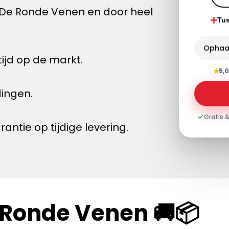
 De Ronde Venen en door heel
Tu
Ophaa
ijd op de markt.
★
5,0
dingen.
Gratis &
tie op tijdige levering.
 Ronde Venen 🚚📦