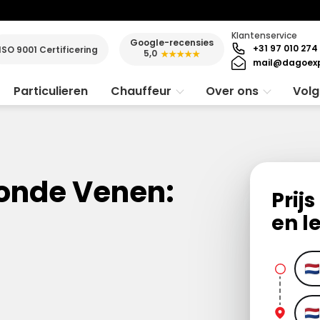
Klantenservice
Google-recensies
+31 97 010 274
ISO 9001 Certificering
5,0
★★★★★
mail@dagoexp
Particulieren
Chauffeur
Over ons
Volg
Ronde Venen:
Prij
en l