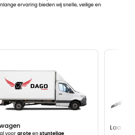
ge ervaring bieden wij snelle, veilige en
lwagen
Laadkle
al voor
grote
en
stuntelige