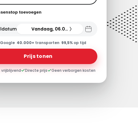
ssenstop toevoegen
ldatum
Vandaag, 06.08.26
Google
·
40.000+
transporten
·
99,5%
op tijd
Prijs tonen
 vrijblijvend
Directe prijs
Geen verborgen kosten