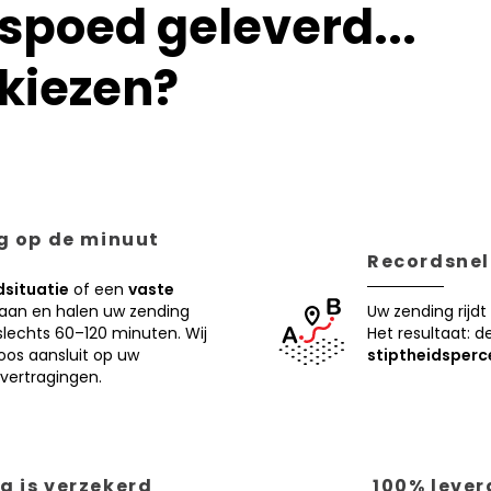
poed geleverd...
kiezen?
ng op de minuut
Recordsnell
situatie
of een
vaste
 aan en halen uw zending
Uw zending rijdt
lechts 60–120 minuten. Wij
Het resultaat: d
oos aansluit op uw
stiptheidsperc
vertragingen.
g is verzekerd
100% lever