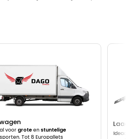
lwagen
Laadkle
al voor
grote
en
stuntelige
Ideaal vo
sporten. Tot 8 Europallets