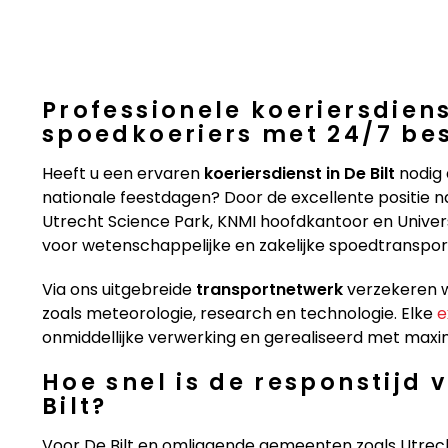
Professionele koeriersdiens
spoedkoeriers met 24/7 be
Heeft u een ervaren
koeriersdienst in De Bilt
nodig 
nationale feestdagen? Door de excellente positie n
Utrecht Science Park, KNMI hoofdkantoor en Universit
voor wetenschappelijke en zakelijke spoedtranspor
Via ons uitgebreide
transportnetwerk
verzekeren wi
zoals meteorologie, research en technologie. Elke
e
onmiddellijke verwerking en gerealiseerd met maxi
Hoe snel is de responstijd 
Bilt?
Voor De Bilt en omliggende gemeenten zoals Utrecht