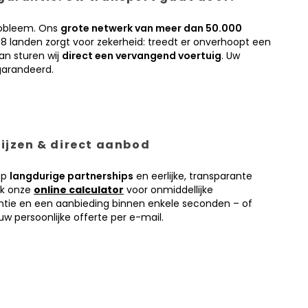
obleem. Ons
grote netwerk van meer dan 50.000
38 landen zorgt voor zekerheid: treedt er onverhoopt een
an sturen wij
direct een vervangend voertuig
. Uw
garandeerd.
prijzen & direct aanbod
op
langdurige partnerships
en eerlijke, transparante
ik onze
online calculator
voor onmiddellijke
antie en een aanbieding binnen enkele seconden – of
w persoonlijke offerte per e-mail.