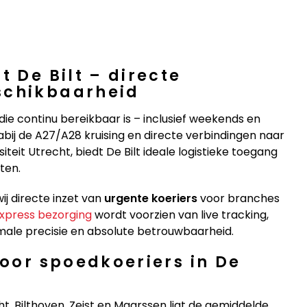
t De Bilt – directe
schikbaarheid
die continu bereikbaar is – inclusief weekends en
abij de A27/A28 kruising en directe verbindingen naar
eit Utrecht, biedt De Bilt ideale logistieke toegang
ten.
j directe inzet van
urgente koeriers
voor branches
xpress bezorging
wordt voorzien van live tracking,
male precisie en absolute betrouwbaarheid.
voor spoedkoeriers in De
, Bilthoven, Zeist en Maarssen ligt de gemiddelde