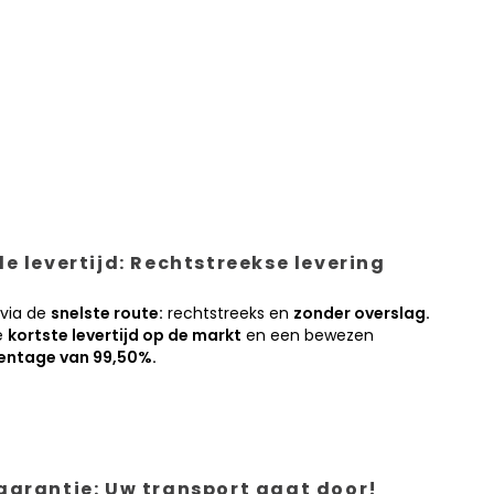
e levertijd: Rechtstreekse levering
 via de
snelste route:
rechtstreeks en
zonder overslag.
e
kortste levertijd op de markt
en een bewezen
entage van 99,50%.
garantie: Uw transport gaat door!