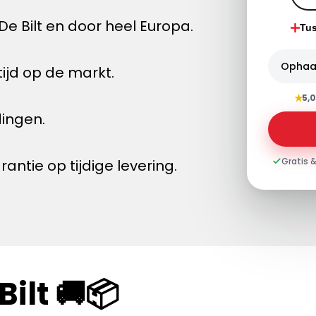
e Bilt en door heel Europa.
Tu
Ophaa
ijd op de markt.
★
5,0
dingen.
Gratis &
tie op tijdige levering.
ilt 🚚📦