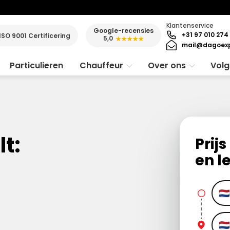
Klantenservice
Google-recensies
+31 97 010 274
ISO 9001 Certificering
5,0
★★★★★
mail@dagoexp
Particulieren
Chauffeur
Over ons
Volg
lt:
Prij
en l