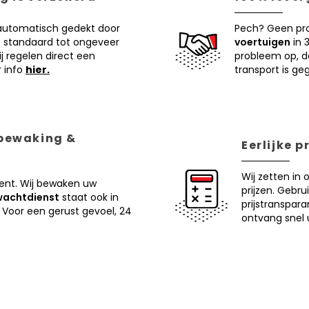
 automatisch gedekt door
Pech? Geen pr
 standaard tot ongeveer
voertuigen
in 
j regelen direct een
probleem op, d
r info
hier.
transport is ge
 bewaking &
Eerlijke 
Wij zetten in 
ent. Wij bewaken uw
prijzen. Gebru
wachtdienst
staat ook in
prijstranspar
 Voor een gerust gevoel, 24
ontvang snel u