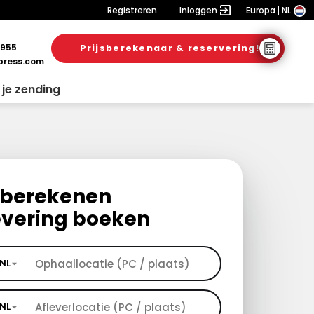
Registreren
Inloggen
Europa
NL
 955
Prijsberekenaar & reservering!
ress.com
 je zending
s berekenen
evering boeken
NL
NL