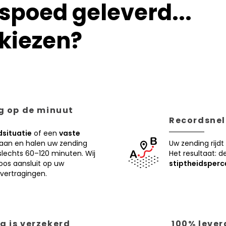
poed geleverd...
kiezen?
ng op de minuut
Recordsnell
situatie
of een
vaste
 aan en halen uw zending
Uw zending rijdt
lechts 60–120 minuten. Wij
Het resultaat: d
oos aansluit op uw
stiptheidsperc
vertragingen.
g is verzekerd
100% lever