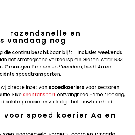
 – razendsnelle en
rs vandaag nog
g die continu beschikbaar blijft – inclusief weekends
aan het strategische verkeersplein Gieten, waar N33
en, Groningen, Emmen en Veendam, biedt Aa en
ficiënte spoedtransporten.
wij directe inzet van
spoedkoeriers
voor sectoren
butie. Elke
sneltransport
ontvangt real-time tracking,
absolute precisie en volledige betrouwbaarheid.
d voor spoed koerier Aa en
Assen, Noordenveld, Borger-Odoorn en Tynaarlo