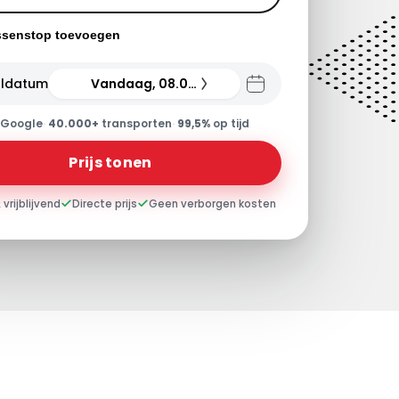
ssenstop toevoegen
ldatum
Vandaag, 08.08.26
Google
·
40.000+
transporten
·
99,5%
op tijd
Prijs tonen
 vrijblijvend
Directe prijs
Geen verborgen kosten