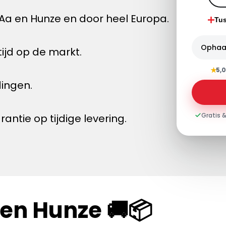
Aa en Hunze en door heel Europa.
Tu
Ophaa
ijd op de markt.
★
5,0
dingen.
Gratis &
tie op tijdige levering.
 en Hunze 🚚📦