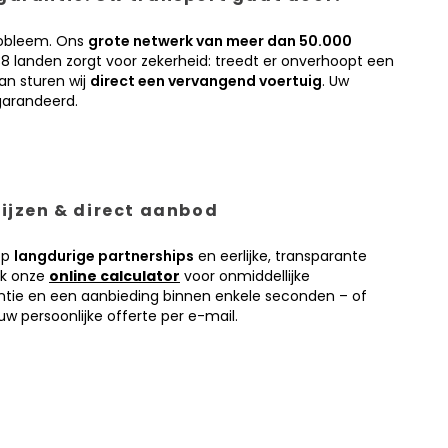
obleem. Ons
grote netwerk van meer dan 50.000
38 landen zorgt voor zekerheid: treedt er onverhoopt een
an sturen wij
direct een vervangend voertuig
. Uw
garandeerd.
prijzen & direct aanbod
op
langdurige partnerships
en eerlijke, transparante
ik onze
online calculator
voor onmiddellijke
antie en een aanbieding binnen enkele seconden – of
w persoonlijke offerte per e-mail.