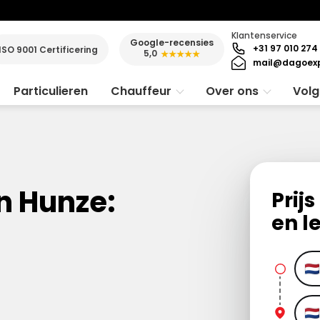
Klantenservice
Google-recensies
+31 97 010 274
ISO 9001 Certificering
5,0
★★★★★
mail@dagoexp
Particulieren
Chauffeur
Over ons
Volg
n Hunze:
Prij
en l