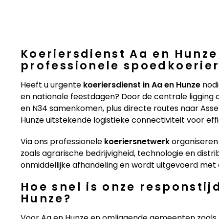
Koeriersdienst Aa en Hunze
professionele spoedkoerie
Heeft u urgente
koeriersdienst in Aa en Hunze
nodi
en nationale feestdagen? Door de centrale ligging 
en N34 samenkomen, plus directe routes naar Ass
Hunze uitstekende logistieke connectiviteit voor ef
Via ons professionele
koeriersnetwerk
organiseren 
zoals agrarische bedrijvigheid, technologie en distri
onmiddellijke afhandeling en wordt uitgevoerd met 
Hoe snel is onze responstij
Hunze?
Voor Aa en Hunze en omliggende gemeenten zoals 