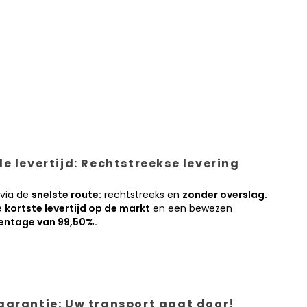
e levertijd: Rechtstreekse levering
 via de
snelste route:
rechtstreeks en
zonder overslag.
e
kortste levertijd op de markt
en een bewezen
entage van 99,50%.
garantie: Uw transport gaat door!