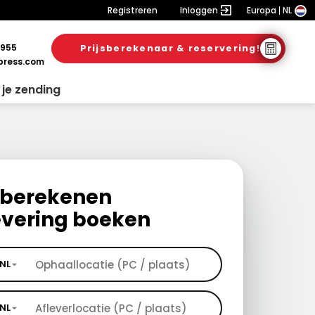
Registreren
Inloggen
Europa
NL
 955
Prijsberekenaar & reservering!
ress.com
 je zending
s berekenen
evering boeken
NL
NL