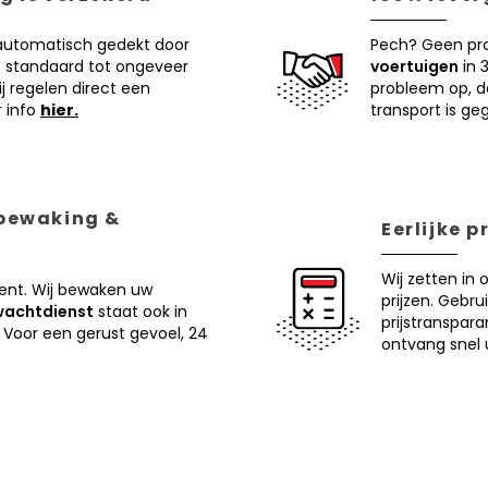
 automatisch gedekt door
Pech? Geen pr
 standaard tot ongeveer
voertuigen
in 
j regelen direct een
probleem op, d
r info
hier.
transport is ge
 bewaking &
Eerlijke 
Wij zetten in 
ent. Wij bewaken uw
prijzen. Gebru
wachtdienst
staat ook in
prijstranspar
 Voor een gerust gevoel, 24
ontvang snel u