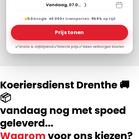
Vandaag, 07.08.26
★
5,0
Google
·
40.000+
transporten
·
99,5%
op tijd
Prijs tonen
Gratis & vrijblijvend
Directe prijs
Geen verborgen kosten
Koeriersdienst Drenthe 🚚
📦
vandaag nog met spoed
geleverd...
Waarom
voor ons kiezen?