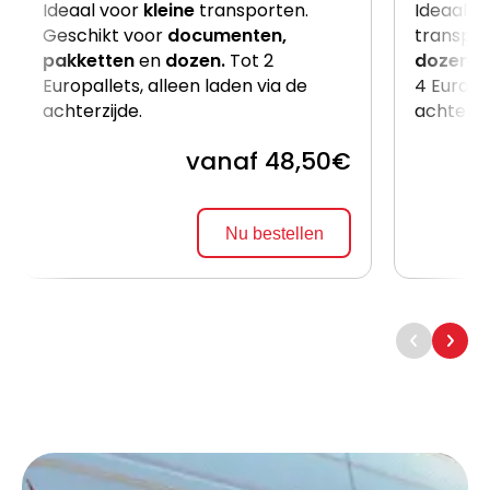
Ideaal voor
kleine
transporten.
Ideaal v
Geschikt voor
documenten,
transpor
pakketten
en
dozen.
Tot 2
dozen
e
Europallets, alleen laden via de
4 Europal
achterzijde.
achterzi
vanaf 48,50€
Nu bestellen