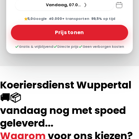
Vandaag, 07.08.26
★
5,0
Google
·
40.000+
transporten
·
99,5%
op tijd
Prijs tonen
Gratis & vrijblijvend
Directe prijs
Geen verborgen kosten
Koeriersdienst Wuppertal
🚚📦
vandaag nog met spoed
geleverd...
Waarom
voor ons kiezen?