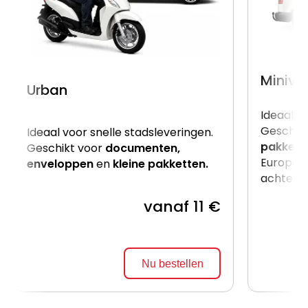
Miniva
Urban
Ideaal v
Geschik
Ideaal voor snelle stadsleveringen.
pakkett
Geschikt voor
documenten,
Europalle
enveloppen
en
kleine pakketten.
achterzij
vanaf 11 €
Nu bestellen