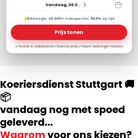
Vandaag, 06.08.26
★
5,0
Google
·
40.000+
transporten
·
99,5%
op tijd
Prijs tonen
Gratis & vrijblijvend
Directe prijs
Geen verborgen kosten
Koeriersdienst Stuttgart 🚚
📦
vandaag nog met spoed
geleverd...
Waarom
voor ons kiezen?