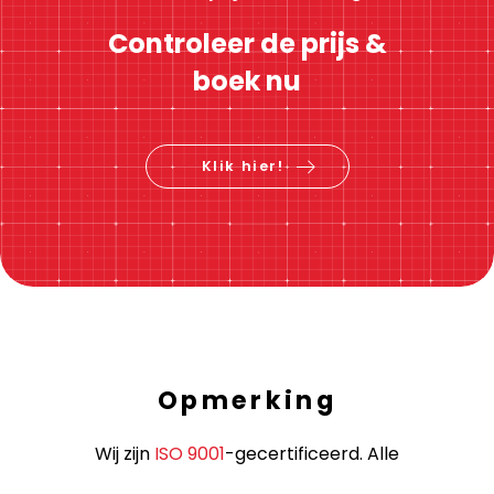
Controleer de prijs &
boek nu
Klik hier!
Opmerking
Wij zijn
ISO 9001
-gecertificeerd. Alle
grensoverschrijdende ritten worden uitgevoerd