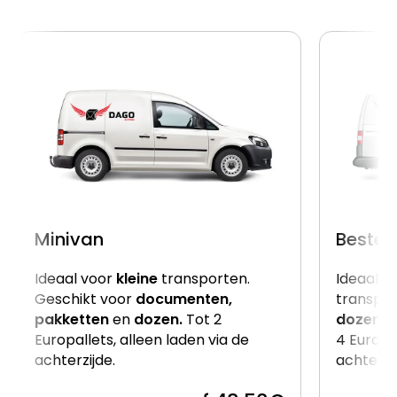
Minivan
Beste
Ideaal voor
kleine
transporten.
Ideaal v
Geschikt voor
documenten,
transpor
pakketten
en
dozen.
Tot 2
dozen
e
Europallets, alleen laden via de
4 Europal
achterzijde.
achterzi