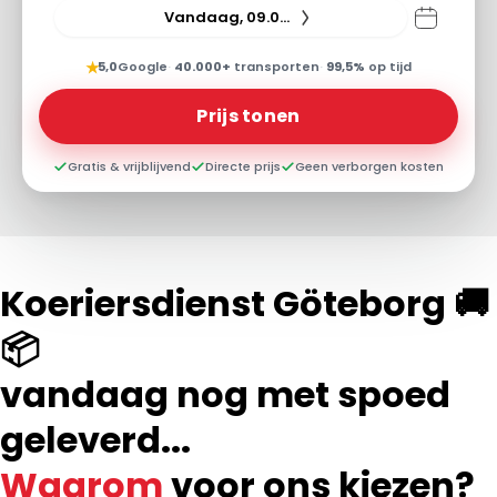
Vandaag, 09.08.26
★
5,0
Google
·
40.000+
transporten
·
99,5%
op tijd
Prijs tonen
Gratis & vrijblijvend
Directe prijs
Geen verborgen kosten
Koeriersdienst Göteborg 🚚
📦
vandaag nog met spoed
geleverd...
Waarom
voor ons kiezen?