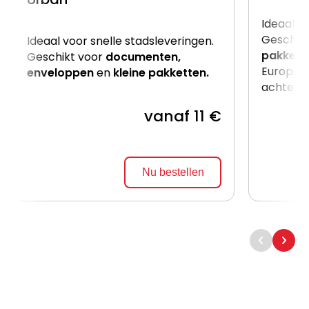
Ideaal v
Geschik
Ideaal voor snelle stadsleveringen.
pakkett
Geschikt voor
documenten,
Europalle
enveloppen
en
kleine pakketten.
achterzij
vanaf 11 €
Nu bestellen