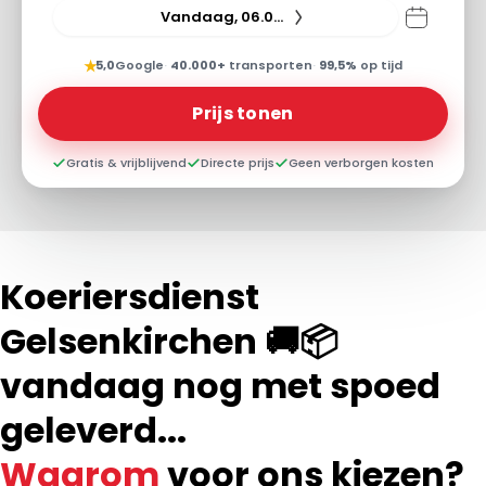
Vandaag, 06.08.26
★
5,0
Google
·
40.000+
transporten
·
99,5%
op tijd
Prijs tonen
Gratis & vrijblijvend
Directe prijs
Geen verborgen kosten
Koeriersdienst
Gelsenkirchen 🚚📦
vandaag nog met spoed
geleverd...
Waarom
voor ons kiezen?