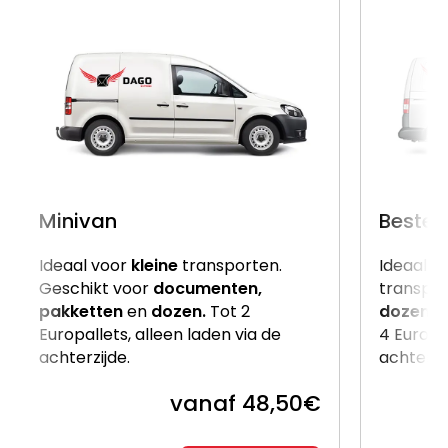
Minivan
Beste
Ideaal voor
kleine
transporten.
Ideaal v
Geschikt voor
documenten,
transpor
pakketten
en
dozen.
Tot 2
dozen
e
Europallets, alleen laden via de
4 Europal
achterzijde.
achterzi
vanaf 48,50€