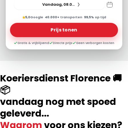
Vandaag, 08.08.26
★
5,0
Google
·
40.000+
transporten
·
99,5%
op tijd
Prijs tonen
Gratis & vrijblijvend
Directe prijs
Geen verborgen kosten
Koeriersdienst Florence 🚚
📦
vandaag nog met spoed
geleverd...
Waarom
voor ons kiezen?