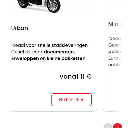
Miniva
Urban
Ideaal v
Geschik
Ideaal voor snelle stadsleveringen.
pakkett
Geschikt voor
documenten,
Europalle
enveloppen
en
kleine pakketten.
achterzij
vanaf 11 €
Nu bestellen