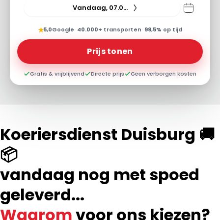
Vandaag, 07.08.26
★
5,0
Google
·
40.000+
transporten
·
99,5%
op tijd
Prijs tonen
Gratis & vrijblijvend
Directe prijs
Geen verborgen kosten
Koeriersdienst Duisburg 🚚
📦
vandaag nog met spoed
geleverd...
Waarom
voor ons kiezen?