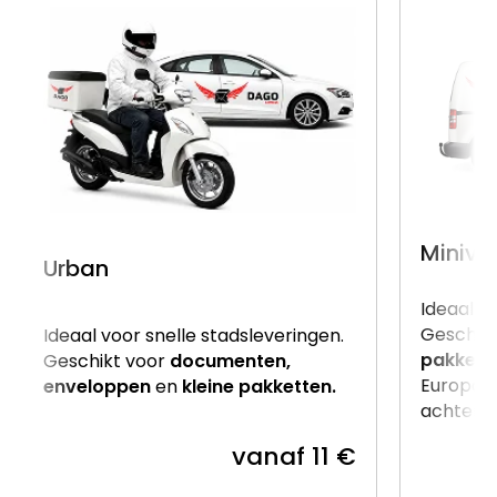
Miniva
Urban
Ideaal v
Geschik
Ideaal voor snelle stadsleveringen.
pakkett
Geschikt voor
documenten,
Europalle
enveloppen
en
kleine pakketten.
achterzij
vanaf 11 €