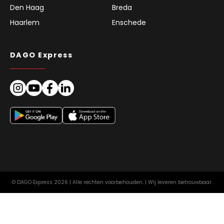
Den Haag
Breda
Haarlem
Enschede
DAGO Express
© DAGO Express 2026 | Alle rechten voorbehouden. | Wij leveren betrouwbaar.
Juridische informatie
Algemene Voorwaarden (AV)
Europa
NL
Privacyverklaring
Cookiebeleid (EU)