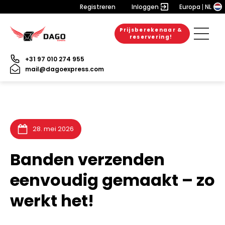
Registreren
Inloggen
Europa
NL
Prijsberekenaar &
6. augustus 2026
20. juli 2026
6. juli 2026
reservering!
+31 97 010 274 955
mail@dagoexpress.com
28. mei 2026
Banden verzenden
eenvoudig gemaakt – zo
werkt het!