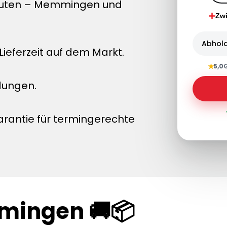
inuten – Memmingen und
Zw
Abhol
ieferzeit auf dem Markt.
★
5,0
dungen.
arantie für termingerechte
mingen 🚚📦