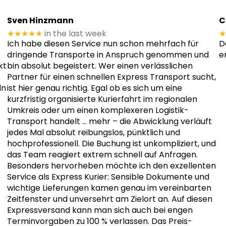
Sven Hinzmann
C
★★★★★
in the last week
★
Ich habe diesen Service nun schon mehrfach für
D
dringende Transporte in Anspruch genommen und
e
kt
bin absolut begeistert. Wer einen verlässlichen
Partner für einen schnellen Express Transport sucht,
ln
ist hier genau richtig. Egal ob es sich um eine
kurzfristig organisierte Kurierfahrt im regionalen
Umkreis oder um einen komplexeren Logistik-
Transport handelt
… mehr
– die Abwicklung verläuft
jedes Mal absolut reibungslos, pünktlich und
hochprofessionell. Die Buchung ist unkompliziert, und
das Team reagiert extrem schnell auf Anfragen.
Besonders hervorheben möchte ich den exzellenten
Service als Express Kurier: Sensible Dokumente und
wichtige Lieferungen kamen genau im vereinbarten
Zeitfenster und unversehrt am Zielort an. Auf diesen
Expressversand kann man sich auch bei engen
Terminvorgaben zu 100 % verlassen. Das Preis-