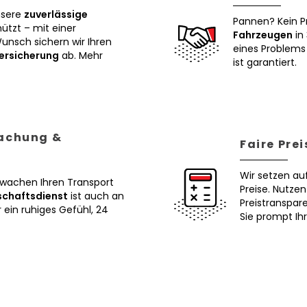
nsere
zuverlässige
Pannen? Kein P
tzt – mit einer
Fahrzeugen
in 
Wunsch sichern wir Ihren
eines Problems 
ersicherung
ab. Mehr
ist garantiert.
wachung &
Faire Pre
Wir setzen au
erwachen Ihren Transport
Preise. Nutze
schaftsdienst
ist auch an
Preistranspar
ein ruhiges Gefühl, 24
Sie prompt Ih