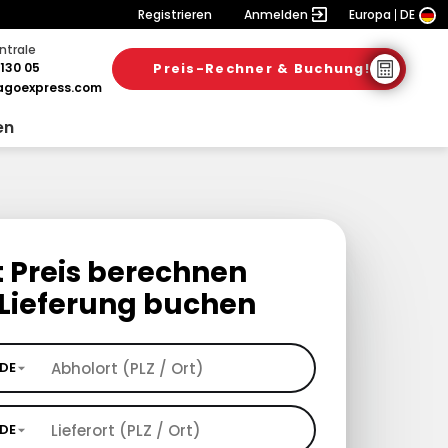
Registrieren
Anmelden
Europa
DE
ntrale
130 05
Preis-Rechner & Buchung!
goexpress.com
en
t Preis berechnen
Lieferung buchen
DE
DE