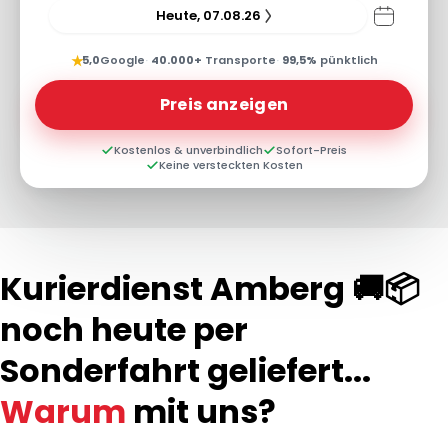
Heute, 07.08.26
★
5,0
Google
·
40.000+
Transporte
·
99,5%
pünktlich
Preis anzeigen
Kostenlos & unverbindlich
Sofort-Preis
Keine versteckten Kosten
Kurierdienst Amberg 🚚📦
noch heute per
Sonderfahrt geliefert...
Warum
mit uns?