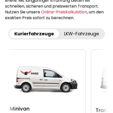
Briefe. Mit langjähriger Erfahrung bieten wir
schnellen, sicheren und preiswerten Transport.
Nutzen Sie unsere
Online-Preiskalkulation
, um den
exakten Preis sofort zu berechnen.
Kurierfahrzeuge
LKW-Fahrzeuge
Minivan
Transp