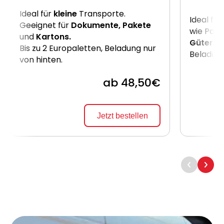
Ideal für
kleine
Transporte.
Ideal für
Geeignet für
Dokumente, Pakete
wie Pake
und
Kartons.
Güter
. B
Bis zu 2 Europaletten, Beladung nur
Beladung
von hinten.
ab 48,50€
Jetzt bestellen