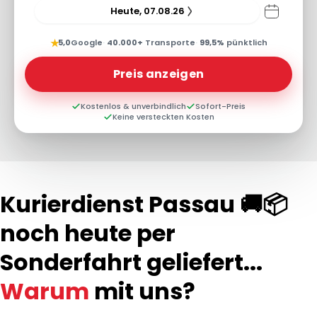
Heute, 07.08.26
★
5,0
Google
·
40.000+
Transporte
·
99,5%
pünktlich
Preis anzeigen
Kostenlos & unverbindlich
Sofort-Preis
Keine versteckten Kosten
Kurierdienst Passau 🚚📦
noch heute per
Sonderfahrt geliefert...
Warum
mit uns?