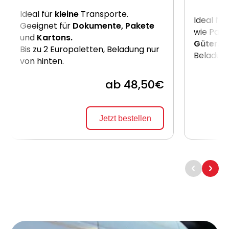
Ideal für
kleine
Transporte.
Ideal für
Geeignet für
Dokumente, Pakete
wie Pake
und
Kartons.
Güter
. B
Bis zu 2 Europaletten, Beladung nur
Beladung
von hinten.
ab 48,50€
Jetzt bestellen