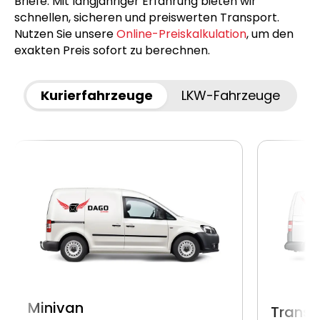
Briefe. Mit langjähriger Erfahrung bieten wir
schnellen, sicheren und preiswerten Transport.
Nutzen Sie unsere
Online-Preiskalkulation
, um den
exakten Preis sofort zu berechnen.
Kurierfahrzeuge
LKW-Fahrzeuge
Minivan
Transp