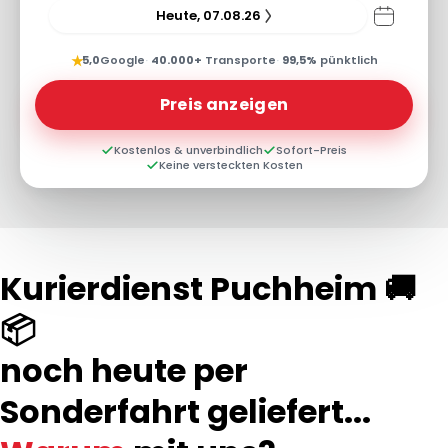
Heute, 07.08.26
★
5,0
Google
·
40.000+
Transporte
·
99,5%
pünktlich
Preis anzeigen
Kostenlos & unverbindlich
Sofort-Preis
Keine versteckten Kosten
Kurierdienst Puchheim 🚚
📦
noch heute per
Sonderfahrt geliefert...