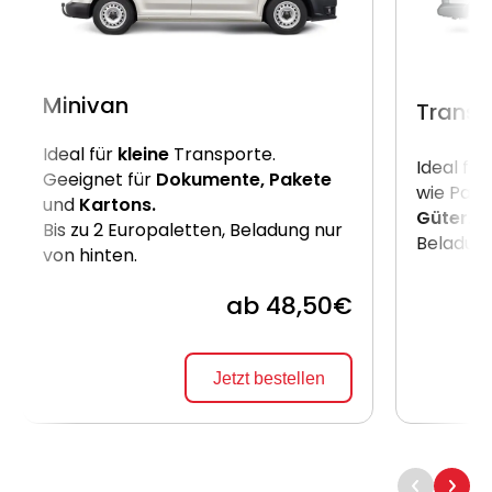
Minivan
Transp
Ideal für
kleine
Transporte.
Ideal für
Geeignet für
Dokumente, Pakete
wie Pake
und
Kartons.
Güter
. B
Bis zu 2 Europaletten, Beladung nur
Beladung
von hinten.
ab 48,50€
Jetzt bestellen