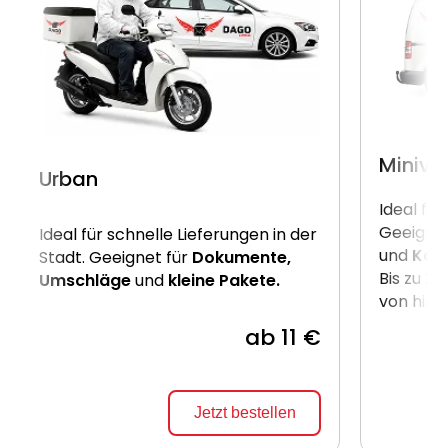
Miniva
Urban
Ideal für
Geeignet
Ideal für schnelle Lieferungen in der
und
Kart
Stadt. Geeignet für
Dokumente,
Bis zu 2
Umschläge
und
kleine Pakete.
von hint
ab 11 €
Jetzt bestellen