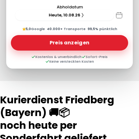
Abholdatum
Heute, 10.08.26
★
5,0
Google
·
40.000+
Transporte
·
99,5%
pünktlich
Preis anzeigen
Kostenlos & unverbindlich
Sofort-Preis
Keine versteckten Kosten
Kurierdienst Friedberg
(Bayern) 🚚📦
noch heute per
Sonderfahrt geliefert...