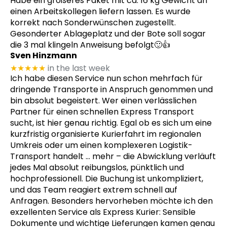
Habe ein größeres Paket mit ca. 16 kg Gewicht an
einen Arbeitskollegen liefern lassen. Es wurde
korrekt nach Sonderwünschen zugestellt.
Gesonderter Ablageplatz und der Bote soll sogar
die 3 mal klingeln Anweisung befolgt🙂👍
Sven Hinzmann
★★★★★
in the last week
Ich habe diesen Service nun schon mehrfach für
dringende Transporte in Anspruch genommen und
bin absolut begeistert. Wer einen verlässlichen
Partner für einen schnellen Express Transport
sucht, ist hier genau richtig. Egal ob es sich um eine
kurzfristig organisierte Kurierfahrt im regionalen
Umkreis oder um einen komplexeren Logistik-
Transport handelt
… mehr
– die Abwicklung verläuft
jedes Mal absolut reibungslos, pünktlich und
hochprofessionell. Die Buchung ist unkompliziert,
und das Team reagiert extrem schnell auf
Anfragen. Besonders hervorheben möchte ich den
exzellenten Service als Express Kurier: Sensible
Dokumente und wichtige Lieferungen kamen genau