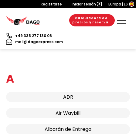
Registrarse
Iniciar sesión
Europa
ES
Calculadora de
precios y reserva!
+49 335 277 130 08
mail@dagoexpress.com
A
ADR
Air Waybill
Albarán de Entrega