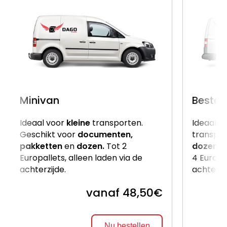
Minivan
Beste
Ideaal voor
kleine
transporten.
Ideaal v
Geschikt voor
documenten,
transpor
pakketten
en
dozen.
Tot 2
dozen
e
Europallets, alleen laden via de
4 Europal
achterzijde.
achterzi
vanaf 48,50€
Nu bestellen