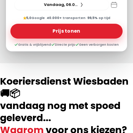
Vandaag, 06.08.26
★
5,0
Google
·
40.000+
transporten
·
99,5%
op tijd
Prijs tonen
Gratis & vrijblijvend
Directe prijs
Geen verborgen kosten
Koeriersdienst Wiesbaden
🚚📦
vandaag nog met spoed
geleverd...
Waarom
voor ons kiezen?