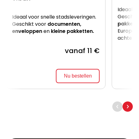
Ideaal v
Geschik
Ideaal voor snelle stadsleveringen.
pakkett
Geschikt voor
documenten,
Europalle
enveloppen
en
kleine pakketten.
achterzij
vanaf 11 €
Nu bestellen