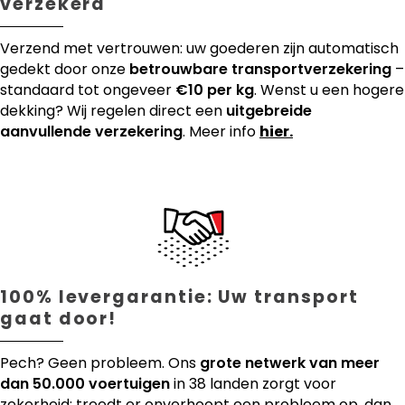
verzekerd
Verzend met vertrouwen: uw goederen zijn automatisch
gedekt door onze
betrouwbare transportverzekering
–
standaard tot ongeveer
€10 per kg
. Wenst u een hogere
dekking? Wij regelen direct een
uitgebreide
aanvullende verzekering
. Meer info
hier.
100% levergarantie: Uw transport
gaat door!
Pech? Geen probleem. Ons
grote netwerk van meer
dan 50.000 voertuigen
in 38 landen zorgt voor
zekerheid: treedt er onverhoopt een probleem op, dan