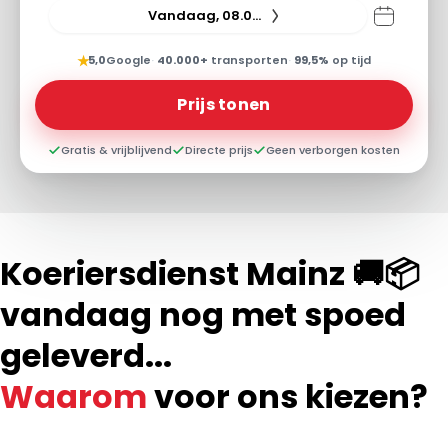
Vandaag, 08.08.26
★
5,0
Google
·
40.000+
transporten
·
99,5%
op tijd
Prijs tonen
Gratis & vrijblijvend
Directe prijs
Geen verborgen kosten
Koeriersdienst Mainz 🚚📦
vandaag nog met spoed
geleverd...
Waarom
voor ons kiezen?